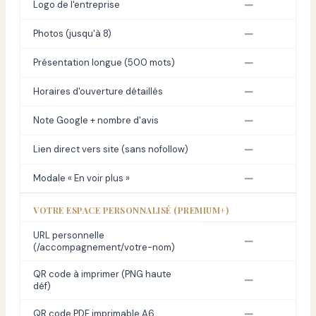
—
Logo de l'entreprise
—
Photos (jusqu'à 8)
—
Présentation longue (500 mots)
—
Horaires d'ouverture détaillés
—
Note Google + nombre d'avis
—
Lien direct vers site (sans nofollow)
—
Modale « En voir plus »
VOTRE ESPACE PERSONNALISÉ (PREMIUM+)
URL personnelle
—
(/accompagnement/votre-nom)
QR code à imprimer (PNG haute
—
déf)
—
QR code PDF imprimable A6