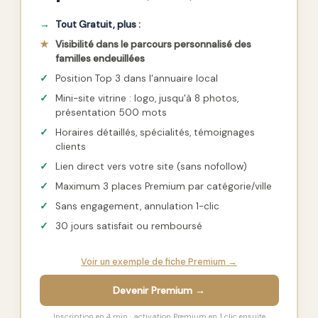
→
Tout Gratuit, plus :
★
Visibilité dans le parcours personnalisé des
familles endeuillées
✓
Position Top 3 dans l'annuaire local
✓
Mini-site vitrine : logo, jusqu'à 8 photos,
présentation 500 mots
✓
Horaires détaillés, spécialités, témoignages
clients
✓
Lien direct vers votre site (sans nofollow)
✓
Maximum 3 places Premium par catégorie/ville
✓
Sans engagement, annulation 1-clic
✓
30 jours satisfait ou remboursé
Voir un exemple de fiche Premium →
Devenir Premium →
Inscription en 4 min · activation Premium en 1 clic ensuite