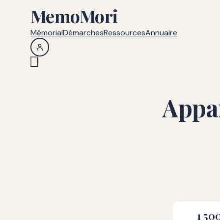
MemoMori
Mémorial
Démarches
Ressources
Annuaire
Appa
1 50