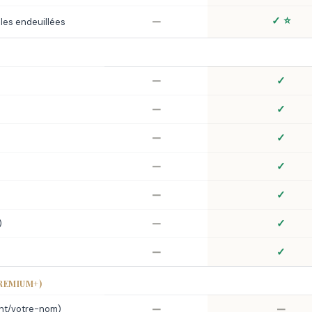
✓ ⭐
—
lles endeuillées
—
✓
—
✓
—
✓
—
✓
—
✓
—
✓
)
—
✓
REMIUM+)
—
—
nt/votre-nom)