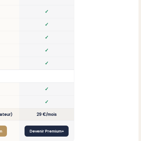
✓
✓
✓
✓
✓
✓
✓
dateur)
29 €/mois
m
Devenir Premium+