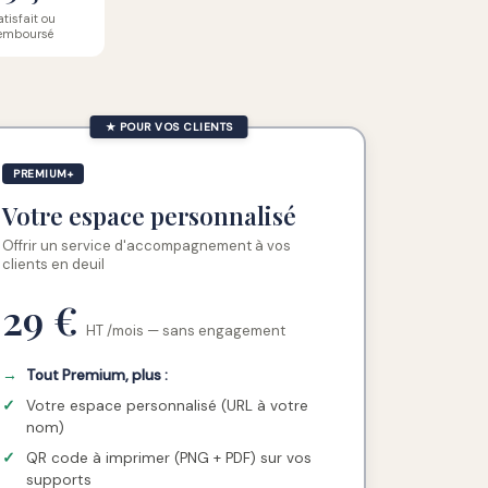
atisfait ou
emboursé
★ POUR VOS CLIENTS
PREMIUM+
Votre espace personnalisé
Offrir un service d'accompagnement à vos
clients en deuil
29 €
HT /mois — sans engagement
→
Tout Premium, plus :
✓
Votre espace personnalisé (URL à votre
nom)
✓
QR code à imprimer (PNG + PDF) sur vos
supports