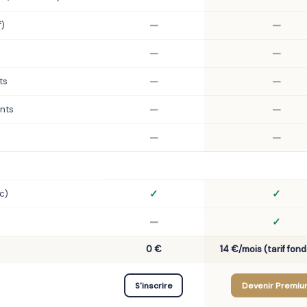
—
—
f)
—
—
—
—
ts
—
—
ents
—
—
✓
✓
c)
—
✓
0 €
14 €/mois (tarif fon
S'inscrire
Devenir Premiu