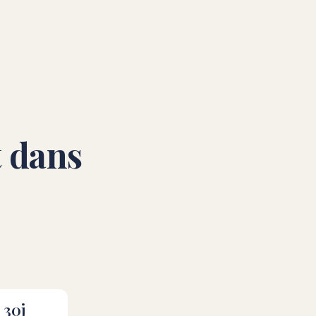
 dans
30j