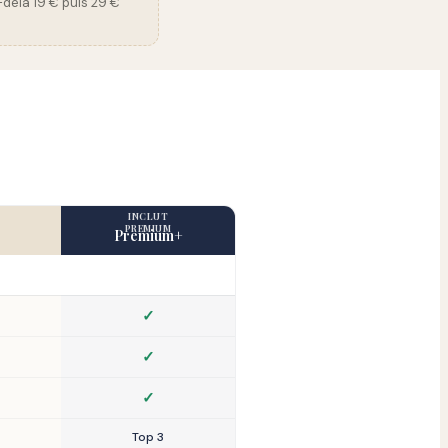
-delà 19 € puis 29 €
INCLUT
PREMIUM
Premium+
✓
✓
✓
Top 3