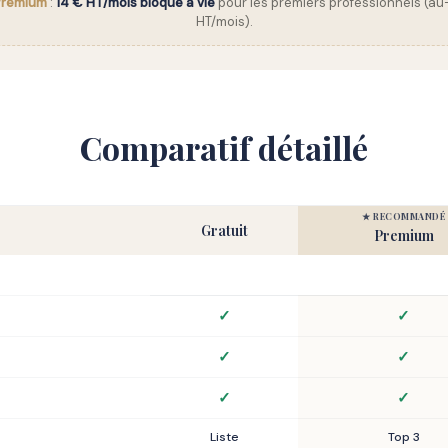
 Premium
:
14 € HT/mois bloqué à vie
pour les premiers professionnels (au
HT/mois).
Comparatif détaillé
★ RECOMMANDÉ
Gratuit
Premium
✓
✓
✓
✓
✓
✓
Liste
Top 3