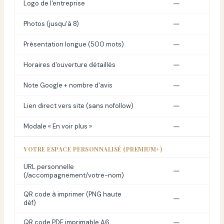
—
Logo de l'entreprise
—
Photos (jusqu'à 8)
—
Présentation longue (500 mots)
—
Horaires d'ouverture détaillés
—
Note Google + nombre d'avis
—
Lien direct vers site (sans nofollow)
—
Modale « En voir plus »
VOTRE ESPACE PERSONNALISÉ (PREMIUM+)
URL personnelle
—
(/accompagnement/votre-nom)
QR code à imprimer (PNG haute
—
déf)
—
QR code PDF imprimable A6