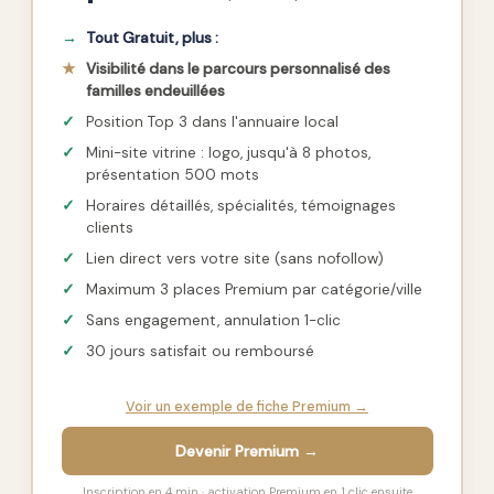
→
Tout Gratuit, plus :
★
Visibilité dans le parcours personnalisé des
familles endeuillées
✓
Position Top 3 dans l'annuaire local
✓
Mini-site vitrine : logo, jusqu'à 8 photos,
présentation 500 mots
✓
Horaires détaillés, spécialités, témoignages
clients
✓
Lien direct vers votre site (sans nofollow)
✓
Maximum 3 places Premium par catégorie/ville
✓
Sans engagement, annulation 1-clic
✓
30 jours satisfait ou remboursé
Voir un exemple de fiche Premium →
Devenir Premium →
Inscription en 4 min · activation Premium en 1 clic ensuite