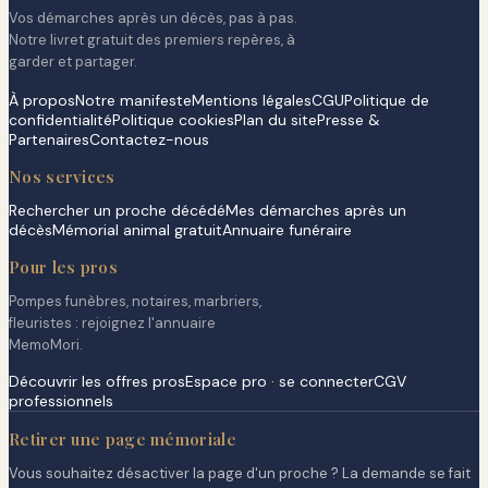
Vos démarches après un décès, pas à pas.
Notre livret gratuit des premiers repères, à
garder et partager.
À propos
Notre manifeste
Mentions légales
CGU
Politique de
confidentialité
Politique cookies
Plan du site
Presse &
Partenaires
Contactez-nous
Nos services
Rechercher un proche décédé
Mes démarches après un
décès
Mémorial animal gratuit
Annuaire funéraire
Pour les pros
Pompes funèbres, notaires, marbriers,
fleuristes : rejoignez l'annuaire
MemoMori.
Découvrir les offres pros
Espace pro · se connecter
CGV
professionnels
Retirer une page mémoriale
Vous souhaitez désactiver la page d'un proche ? La demande se fait