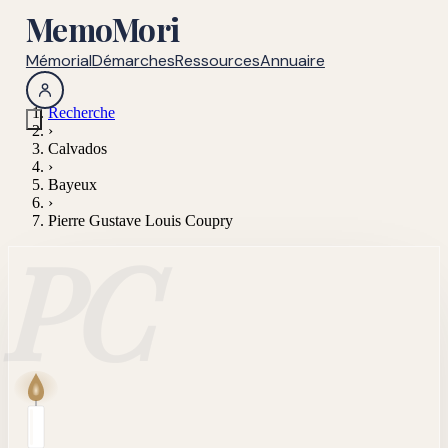
MemoMori
Mémorial
Démarches
Ressources
Annuaire
Recherche
›
Calvados
›
Bayeux
›
Pierre Gustave Louis Coupry
PC