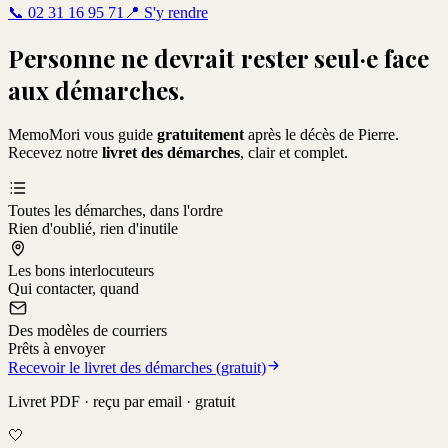
📞
02 31 16 95 71
📍
S'y rendre
Personne ne devrait rester seul·e face
aux démarches.
MemoMori vous guide
gratuitement
après le décès de
Pierre
.
Recevez notre
livret des démarches
, clair et complet.
Toutes les démarches, dans l'ordre
Rien d'oublié, rien d'inutile
Les bons interlocuteurs
Qui contacter, quand
Des modèles de courriers
Prêts à envoyer
Recevoir le livret des démarches (gratuit)
Livret PDF · reçu par email · gratuit
🤍