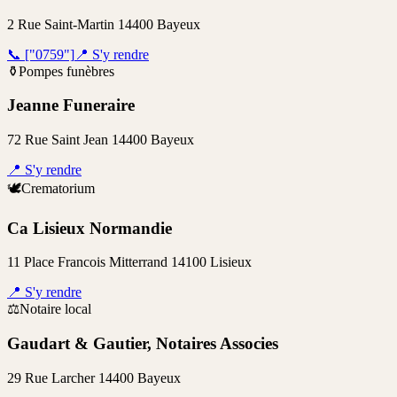
2 Rue Saint-Martin 14400 Bayeux
📞
["0759"]
📍
S'y rendre
⚱️
Pompes funèbres
Jeanne Funeraire
72 Rue Saint Jean 14400 Bayeux
📍
S'y rendre
🕊️
Crematorium
Ca Lisieux Normandie
11 Place Francois Mitterrand 14100 Lisieux
📍
S'y rendre
⚖️
Notaire local
Gaudart & Gautier, Notaires Associes
29 Rue Larcher 14400 Bayeux