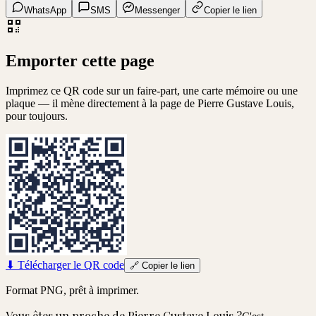
WhatsApp
SMS
Messenger
Copier le lien
Emporter cette page
Imprimez ce QR code sur un faire-part, une carte mémoire ou une
plaque — il mène directement à la page de
Pierre Gustave Louis
,
pour toujours.
⬇
Télécharger le QR code
🔗
Copier le lien
Format PNG, prêt à imprimer.
Vous êtes un proche de
Pierre Gustave Louis
?