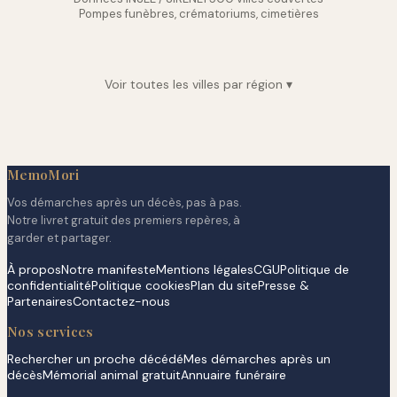
Pompes funèbres, crématoriums, cimetières
Voir toutes les villes par région ▾
MemoMori
Vos démarches après un décès, pas à pas.
Notre livret gratuit des premiers repères, à
garder et partager.
À propos
Notre manifeste
Mentions légales
CGU
Politique de
confidentialité
Politique cookies
Plan du site
Presse &
Partenaires
Contactez-nous
Nos services
Rechercher un proche décédé
Mes démarches après un
décès
Mémorial animal gratuit
Annuaire funéraire