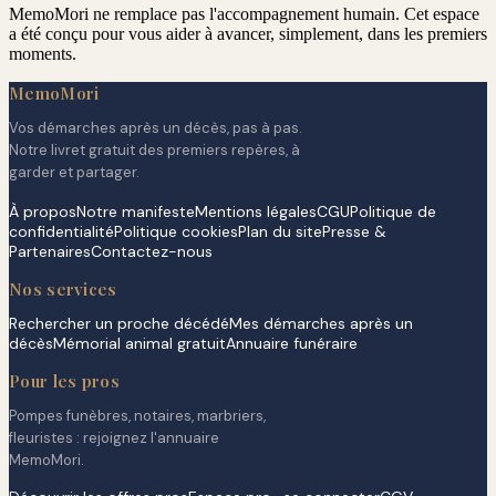
MemoMori ne remplace pas l'accompagnement humain. Cet espace
a été conçu pour vous aider à avancer, simplement, dans les premiers
moments.
MemoMori
Vos démarches après un décès, pas à pas.
Notre livret gratuit des premiers repères, à
garder et partager.
À propos
Notre manifeste
Mentions légales
CGU
Politique de
confidentialité
Politique cookies
Plan du site
Presse &
Partenaires
Contactez-nous
Nos services
Rechercher un proche décédé
Mes démarches après un
décès
Mémorial animal gratuit
Annuaire funéraire
Pour les pros
Pompes funèbres, notaires, marbriers,
fleuristes : rejoignez l'annuaire
MemoMori.