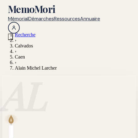
MemoMori
Mémorial
Démarches
Ressources
Annuaire
Recherche
›
Calvados
›
Caen
›
Alain Michel Larcher
AL