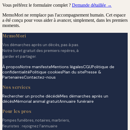
Vous préférez le formulaire complet ?
Demande détaillée →
MemoMori ne remplace pas l'accompagnement humain. Cet espace
a été conçu pour vous aider à avancer, simplement, dans les premiers
moments.
MemoMori
Vos démarches après un décès, pas à pas.
Notre livret gratuit des premiers repères, à
garder et partager.
À propos
Notre manifeste
Mentions légales
CGU
Politique de
confidentialité
Politique cookies
Plan du site
Presse &
Partenaires
Contactez-nous
Nos services
Rechercher un proche décédé
Mes démarches après un
décès
Mémorial animal gratuit
Annuaire funéraire
Pour les pros
Pompes funèbres, notaires, marbriers,
fleuristes : rejoignez l'annuaire