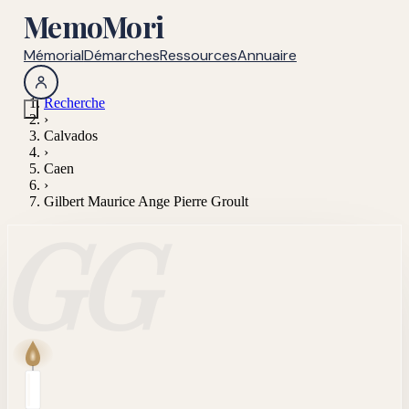
MemoMori
Mémorial
Démarches
Ressources
Annuaire
Recherche
›
Calvados
›
Caen
›
Gilbert Maurice Ange Pierre Groult
GG