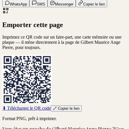
WhatsApp
SMS
Messenger
Copier le lien
Emporter cette page
Imprimez ce QR code sur un faire-part, une carte mémoire ou une
plaque — il mène directement à la page de
Gilbert Maurice Ange
Pierre
, pour toujours.
⬇
Télécharger le QR code
🔗
Copier le lien
Format PNG, prêt à imprimer.
Vous êtes un proche de
Gilbert Maurice Ange Pierre
?