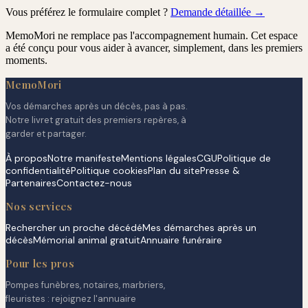
Vous préférez le formulaire complet ?
Demande détaillée →
MemoMori ne remplace pas l'accompagnement humain. Cet espace
a été conçu pour vous aider à avancer, simplement, dans les premiers
moments.
MemoMori
Vos démarches après un décès, pas à pas.
Notre livret gratuit des premiers repères, à
garder et partager.
À propos
Notre manifeste
Mentions légales
CGU
Politique de
confidentialité
Politique cookies
Plan du site
Presse &
Partenaires
Contactez-nous
Nos services
Rechercher un proche décédé
Mes démarches après un
décès
Mémorial animal gratuit
Annuaire funéraire
Pour les pros
Pompes funèbres, notaires, marbriers,
fleuristes : rejoignez l'annuaire