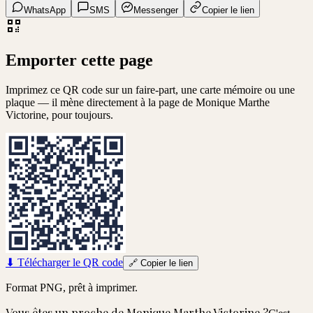
WhatsApp
SMS
Messenger
Copier le lien
Emporter cette page
Imprimez ce QR code sur un faire-part, une carte mémoire ou une
plaque — il mène directement à la page de
Monique Marthe
Victorine
, pour toujours.
⬇
Télécharger le QR code
🔗
Copier le lien
Format PNG, prêt à imprimer.
Vous êtes un proche de
Monique Marthe Victorine
?