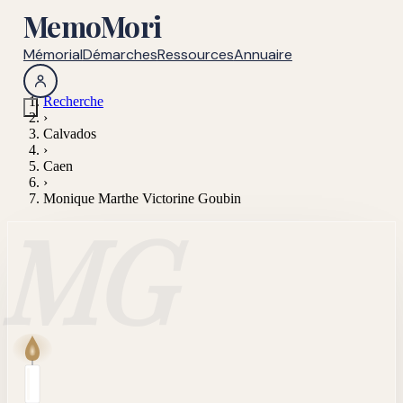
MemoMori
Mémorial
Démarches
Ressources
Annuaire
Recherche
›
Calvados
›
Caen
›
Monique Marthe Victorine Goubin
MG