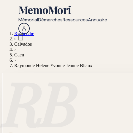
MemoMori
Mémorial
Démarches
Ressources
Annuaire
Recherche
›
Calvados
›
Caen
›
Raymonde Helene Yvonne Jeanne Bliaux
RB