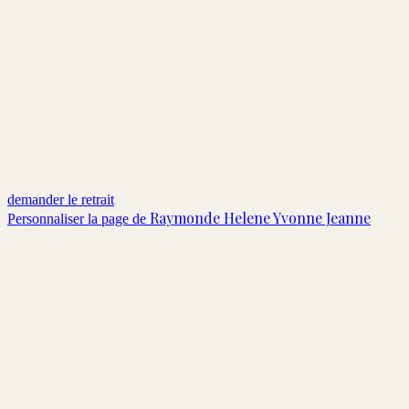
demander le retrait
Raymonde Helene Yvonne Jeanne
Personnaliser la page de