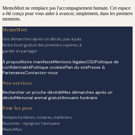
MemoMori ne remplace pas l'accompagnement humain. Cet espace
a été conçu pour vous aider à avancer, simplement, dans les premiers
moments.
MemoMori
Vos démarches après un décès, pas à pas.
Notre livret gratuit des premiers repères, à
garder et partager.
À propos
Notre manifeste
Mentions légales
CGU
Politique de
confidentialité
Politique cookies
Plan du site
Presse &
Partenaires
Contactez-nous
Nos services
Rechercher un proche décédé
Mes démarches après un
décès
Mémorial animal gratuit
Annuaire funéraire
Pour les pros
Pompes funèbres, notaires, marbriers,
fleuristes : rejoignez l'annuaire
MemoMori.