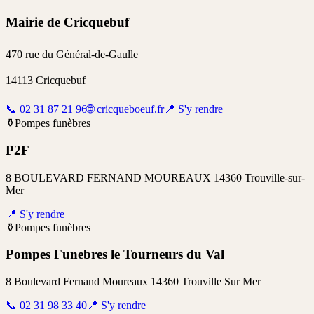
Mairie de Cricquebuf
470 rue du Général-de-Gaulle
14113
Cricquebuf
📞
02 31 87 21 96
🌐
cricqueboeuf.fr
📍
S'y rendre
⚱️
Pompes funèbres
P2F
8 BOULEVARD FERNAND MOUREAUX 14360 Trouville-sur-
Mer
📍
S'y rendre
⚱️
Pompes funèbres
Pompes Funebres le Tourneurs du Val
8 Boulevard Fernand Moureaux 14360 Trouville Sur Mer
📞
02 31 98 33 40
📍
S'y rendre