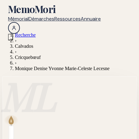
MemoMori
Mémorial
Démarches
Ressources
Annuaire
Recherche
›
Calvados
›
Cricquebœuf
›
Monique Denise Yvonne Marie-Celeste Lecesne
ML