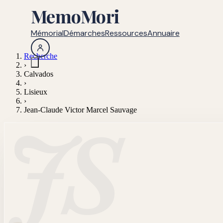
MemoMori
Mémorial
Démarches
Ressources
Annuaire
Recherche
›
Calvados
›
Lisieux
›
Jean-Claude Victor Marcel Sauvage
JS