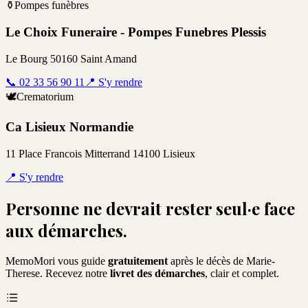
⚱️
Pompes funèbres
Le Choix Funeraire - Pompes Funebres Plessis
Le Bourg 50160 Saint Amand
📞
02 33 56 90 11
📍
S'y rendre
🕊️
Crematorium
Ca Lisieux Normandie
11 Place Francois Mitterrand 14100 Lisieux
📍
S'y rendre
Personne ne devrait rester seul·e face
aux démarches.
MemoMori vous guide
gratuitement
après le décès de
Marie-
Therese
. Recevez notre
livret des démarches
, clair et complet.