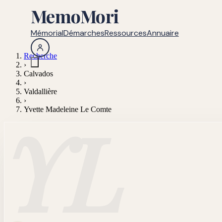
MemoMori
Mémorial
Démarches
Ressources
Annuaire
Recherche
›
Calvados
›
Valdallière
›
Yvette Madeleine Le Comte
YL