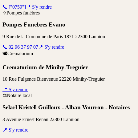
📞
["0759"]
📍
S'y rendre
⚱️
Pompes funèbres
Pompes Funebres Evano
9 Rue de la Commune de Paris 1871 22300 Lannion
📞
02 96 37 97 07
📍
S'y rendre
🕊️
Crematorium
Crematorium de Minihy-Treguier
10 Rue Fulgence Bienvenue 22220 Minihy-Treguier
📍
S'y rendre
⚖️
Notaire local
Selarl Kristell Guilloux - Alban Vourron - Notaires
3 Avenue Ernest Renan 22300 Lannion
📍
S'y rendre