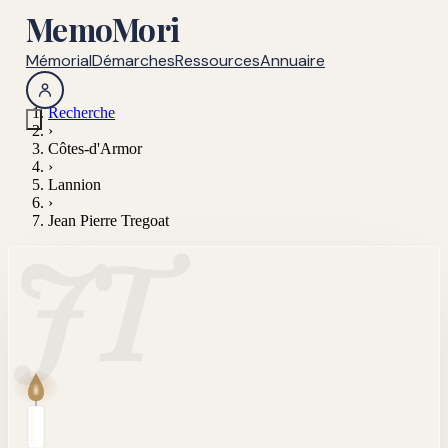
MemoMori
Mémorial
Démarches
Ressources
Annuaire
Recherche
›
Côtes-d'Armor
›
Lannion
›
Jean Pierre Tregoat
JT