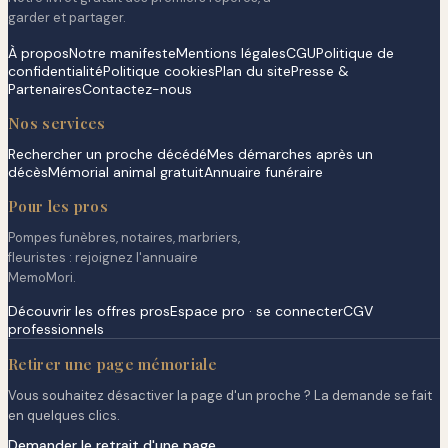
garder et partager.
À propos
Notre manifeste
Mentions légales
CGU
Politique de
confidentialité
Politique cookies
Plan du site
Presse &
Partenaires
Contactez-nous
Nos services
Rechercher un proche décédé
Mes démarches après un
décès
Mémorial animal gratuit
Annuaire funéraire
Pour les pros
Pompes funèbres, notaires, marbriers,
fleuristes : rejoignez l'annuaire
MemoMori.
Découvrir les offres pros
Espace pro · se connecter
CGV
professionnels
Retirer une page mémoriale
Vous souhaitez désactiver la page d'un proche ? La demande se fait
en quelques clics.
Demander le retrait d'une page