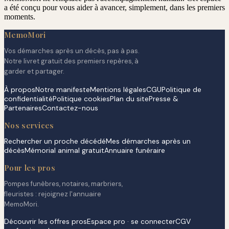
a été conçu pour vous aider à avancer, simplement, dans les premiers
moments.
MemoMori
Vos démarches après un décès, pas à pas.
Notre livret gratuit des premiers repères, à
garder et partager.
À propos
Notre manifeste
Mentions légales
CGU
Politique de
confidentialité
Politique cookies
Plan du site
Presse &
Partenaires
Contactez-nous
Nos services
Rechercher un proche décédé
Mes démarches après un
décès
Mémorial animal gratuit
Annuaire funéraire
Pour les pros
Pompes funèbres, notaires, marbriers,
fleuristes : rejoignez l'annuaire
MemoMori.
Découvrir les offres pros
Espace pro · se connecter
CGV