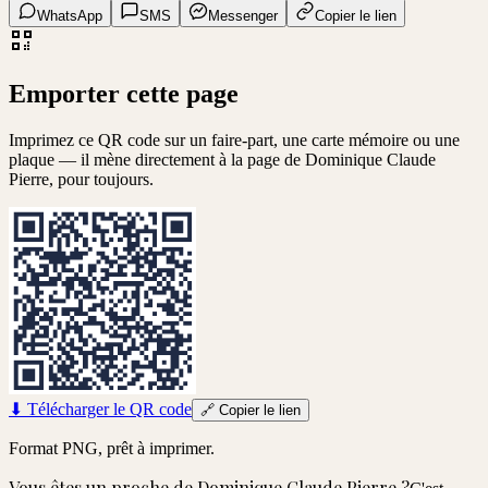
WhatsApp
SMS
Messenger
Copier le lien
Emporter cette page
Imprimez ce QR code sur un faire-part, une carte mémoire ou une
plaque — il mène directement à la page de
Dominique Claude
Pierre
, pour toujours.
⬇
Télécharger le QR code
🔗
Copier le lien
Format PNG, prêt à imprimer.
Vous êtes un proche de
Dominique Claude Pierre
?