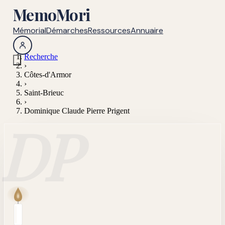
MemoMori
Mémorial
Démarches
Ressources
Annuaire
Recherche
›
Côtes-d'Armor
›
Saint-Brieuc
›
Dominique Claude Pierre Prigent
DP