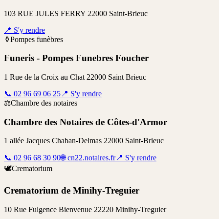
103 RUE JULES FERRY 22000 Saint-Brieuc
📍
S'y rendre
⚱️
Pompes funèbres
Funeris - Pompes Funebres Foucher
1 Rue de la Croix au Chat 22000 Saint Brieuc
📞
02 96 69 06 25
📍
S'y rendre
⚖️
Chambre des notaires
Chambre des Notaires de Côtes-d'Armor
1 allée Jacques Chaban-Delmas 22000 Saint-Brieuc
📞
02 96 68 30 90
🌐
cn22.notaires.fr
📍
S'y rendre
🕊️
Crematorium
Crematorium de Minihy-Treguier
10 Rue Fulgence Bienvenue 22220 Minihy-Treguier