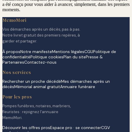
a été conçu pour vous aider à avancer, simplement, dans les premiers
moments.
MemoMori
Vos démarches après un décès, pas à pas.
Notre livret gratuit des premiers repères, à
garder et partager.
À propos
Notre manifeste
Mentions légales
CGU
Politique de
confidentialité
Politique cookies
Plan du site
Presse &
Partenaires
Contactez-nous
Nos services
Rechercher un proche décédé
Mes démarches après un
décès
Mémorial animal gratuit
Annuaire funéraire
Pour les pros
Pompes funèbres, notaires, marbriers,
fleuristes : rejoignez l'annuaire
MemoMori.
Découvrir les offres pros
Espace pro · se connecter
CGV