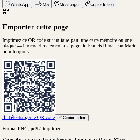
WhatsApp
SMS
Messenger
Copier le lien
Emporter cette page
Imprimez ce QR code sur un faire-part, une carte mémoire ou une
plaque — il mène directement à la page de
Francis Rene Jean Marie
,
pour toujours.
⬇
Télécharger le QR code
🔗
Copier le lien
Format PNG, prêt à imprimer.
Vous êtes un proche de
Francis Rene Jean Marie
?