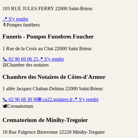
103 RUE JULES FERRY 22000 Saint-Brieuc
📍
S'y rendre
⚱️
Pompes funèbres
Funeris - Pompes Funebres Foucher
1 Rue de la Croix au Chat 22000 Saint Brieuc
📞
02 96 69 06 25
📍
S'y rendre
⚖️
Chambre des notaires
Chambre des Notaires de Côtes-d'Armor
1 allée Jacques Chaban-Delmas 22000 Saint-Brieuc
📞
02 96 68 30 90
🌐
cn22.notaires.fr
📍
S'y rendre
🕊️
Crematorium
Crematorium de Minihy-Treguier
10 Rue Fulgence Bienvenue 22220 Minihy-Treguier