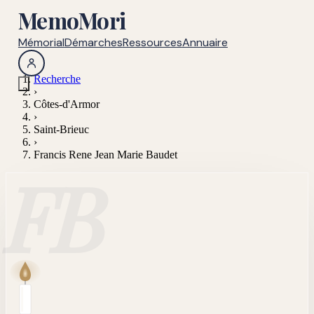
MemoMori
Mémorial
Démarches
Ressources
Annuaire
Recherche
›
Côtes-d'Armor
›
Saint-Brieuc
›
Francis Rene Jean Marie Baudet
FB