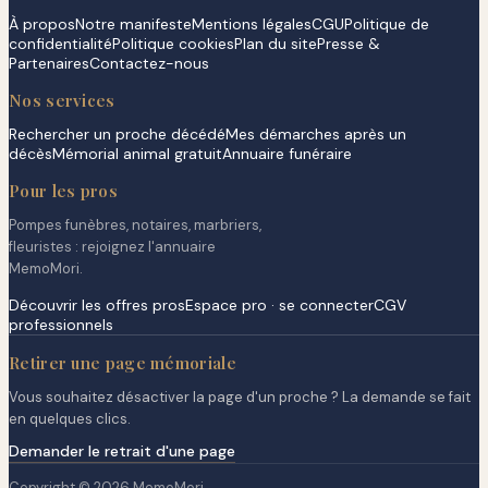
À propos
Notre manifeste
Mentions légales
CGU
Politique de
confidentialité
Politique cookies
Plan du site
Presse &
Partenaires
Contactez-nous
Nos services
Rechercher un proche décédé
Mes démarches après un
décès
Mémorial animal gratuit
Annuaire funéraire
Pour les pros
Pompes funèbres, notaires, marbriers,
fleuristes : rejoignez l'annuaire
MemoMori.
Découvrir les offres pros
Espace pro · se connecter
CGV
professionnels
Retirer une page mémoriale
Vous souhaitez désactiver la page d'un proche ? La demande se fait
en quelques clics.
Demander le retrait d'une page
Copyright © 2026 MemoMori