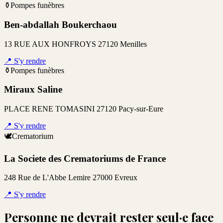
⚱️
Pompes funèbres
Ben-abdallah Boukerchaou
13 RUE AUX HONFROYS 27120 Menilles
📍
S'y rendre
⚱️
Pompes funèbres
Miraux Saline
PLACE RENE TOMASINI 27120 Pacy-sur-Eure
📍
S'y rendre
🕊️
Crematorium
La Societe des Crematoriums de France
248 Rue de L'Abbe Lemire 27000 Evreux
📍
S'y rendre
Personne ne devrait rester seul·e face