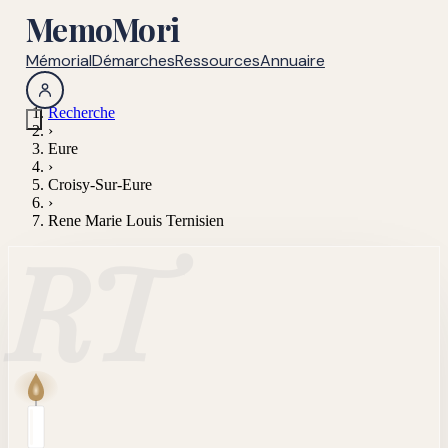
MemoMori
Mémorial
Démarches
Ressources
Annuaire
Recherche
›
Eure
›
Croisy-Sur-Eure
›
Rene Marie Louis Ternisien
RT