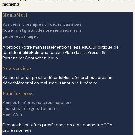
moments.
MemoMori
Vos démarches après un décès, pas à pas.
Notre livret gratuit des premiers repères, à
garder et partager.
À propos
Notre manifeste
Mentions légales
CGU
Politique de
confidentialité
Politique cookies
Plan du site
Presse &
Partenaires
Contactez-nous
Nos services
Rechercher un proche décédé
Mes démarches après un
décès
Mémorial animal gratuit
Annuaire funéraire
Pour les pros
Pompes funèbres, notaires, marbriers,
fleuristes : rejoignez l'annuaire
MemoMori.
Découvrir les offres pros
Espace pro · se connecter
CGV
professionnels