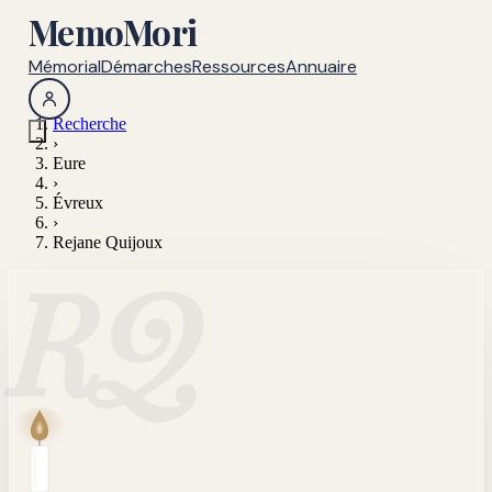
MemoMori
Mémorial
Démarches
Ressources
Annuaire
Recherche
›
Eure
›
Évreux
›
Rejane Quijoux
RQ