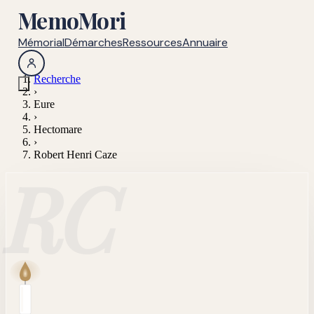
MemoMori
Mémorial
Démarches
Ressources
Annuaire
Recherche
›
Eure
›
Hectomare
›
Robert Henri Caze
RC