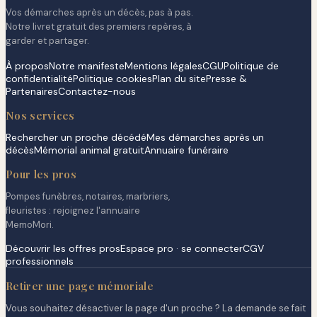
Vos démarches après un décès, pas à pas.
Notre livret gratuit des premiers repères, à
garder et partager.
À propos
Notre manifeste
Mentions légales
CGU
Politique de
confidentialité
Politique cookies
Plan du site
Presse &
Partenaires
Contactez-nous
Nos services
Rechercher un proche décédé
Mes démarches après un
décès
Mémorial animal gratuit
Annuaire funéraire
Pour les pros
Pompes funèbres, notaires, marbriers,
fleuristes : rejoignez l'annuaire
MemoMori.
Découvrir les offres pros
Espace pro · se connecter
CGV
professionnels
Retirer une page mémoriale
Vous souhaitez désactiver la page d'un proche ? La demande se fait