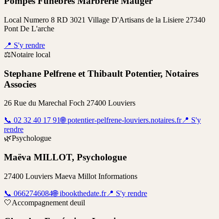
Pompes Funebres Marbrerie Mauger
Local Numero 8 RD 3021 Village D'Artisans de la Lisiere 27340
Pont De L'arche
📍
S'y rendre
⚖️
Notaire local
Stephane Pelfrene et Thibault Potentier, Notaires
Associes
26 Rue du Marechal Foch 27400 Louviers
📞
02 32 40 17 91
🌐
potentier-pelfrene-louviers.notaires.fr
📍
S'y
rendre
🌿
Psychologue
Maëva MILLOT, Psychologue
27400 Louviers Maeva Millot Informations
📞
0662746084
🌐
ibookthedate.fr
📍
S'y rendre
🤍
Accompagnement deuil