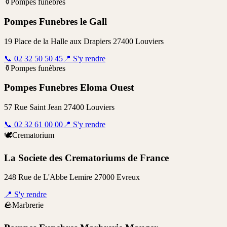
⚱️
Pompes funèbres
Pompes Funebres le Gall
19 Place de la Halle aux Drapiers 27400 Louviers
📞
02 32 50 50 45
📍
S'y rendre
⚱️
Pompes funèbres
Pompes Funebres Eloma Ouest
57 Rue Saint Jean 27400 Louviers
📞
02 32 61 00 00
📍
S'y rendre
🕊️
Crematorium
La Societe des Crematoriums de France
248 Rue de L'Abbe Lemire 27000 Evreux
📍
S'y rendre
🪨
Marbrerie