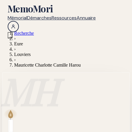
MemoMori
Mémorial
Démarches
Ressources
Annuaire
Recherche
›
Eure
›
Louviers
›
Mauricette Charlotte Camille Harou
MH