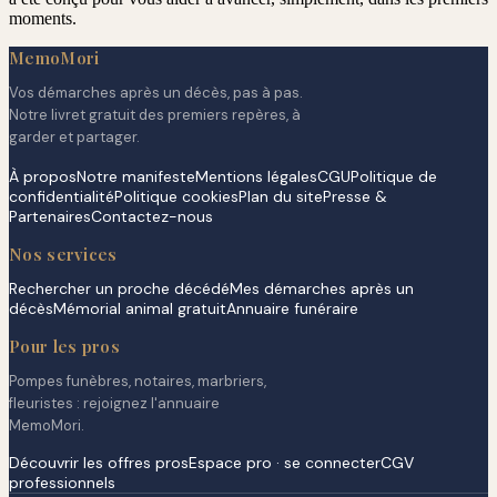
moments.
MemoMori
Vos démarches après un décès, pas à pas.
Notre livret gratuit des premiers repères, à
garder et partager.
À propos
Notre manifeste
Mentions légales
CGU
Politique de
confidentialité
Politique cookies
Plan du site
Presse &
Partenaires
Contactez-nous
Nos services
Rechercher un proche décédé
Mes démarches après un
décès
Mémorial animal gratuit
Annuaire funéraire
Pour les pros
Pompes funèbres, notaires, marbriers,
fleuristes : rejoignez l'annuaire
MemoMori.
Découvrir les offres pros
Espace pro · se connecter
CGV
professionnels