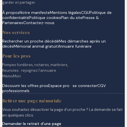
garder et partager.
À propos
Notre manifeste
Mentions légales
CGU
Politique de
confidentialité
Politique cookies
Plan du site
Presse &
Partenaires
Contactez-nous
Nos services
Rechercher un proche décédé
Mes démarches après un
décès
Mémorial animal gratuit
Annuaire funéraire
Pour les pros
Pompes funèbres, notaires, marbriers,
fleuristes : rejoignez l'annuaire
MemoMori.
Découvrir les offres pros
Espace pro · se connecter
CGV
professionnels
Retirer une page mémoriale
Vous souhaitez désactiver la page d'un proche ? La demande se fait
en quelques clics.
Demander le retrait d'une page