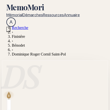
MemoMori
Mémorial
Démarches
Ressources
Annuaire
Recherche
›
Finistère
›
Bénodet
›
Dominique Roger Cornil Saint-Pol
DS