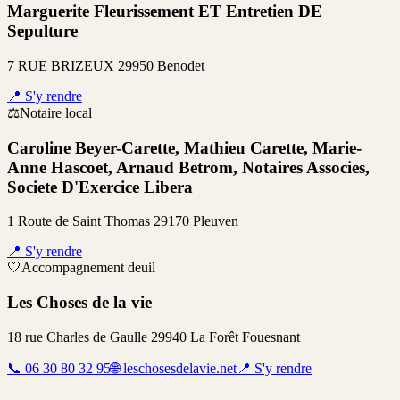
Marguerite Fleurissement ET Entretien DE
Sepulture
7 RUE BRIZEUX 29950 Benodet
📍
S'y rendre
⚖️
Notaire local
Caroline Beyer-Carette, Mathieu Carette, Marie-
Anne Hascoet, Arnaud Betrom, Notaires Associes,
Societe D'Exercice Libera
1 Route de Saint Thomas 29170 Pleuven
📍
S'y rendre
🤍
Accompagnement deuil
Les Choses de la vie
18 rue Charles de Gaulle 29940 La Forêt Fouesnant
📞
06 30 80 32 95
🌐
leschosesdelavie.net
📍
S'y rendre