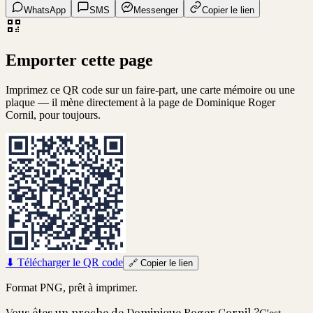
WhatsApp
SMS
Messenger
Copier le lien
Emporter cette page
Imprimez ce QR code sur un faire-part, une carte mémoire ou une
plaque — il mène directement à la page de
Dominique Roger
Cornil
, pour toujours.
⬇
Télécharger le QR code
🔗
Copier le lien
Format PNG, prêt à imprimer.
Vous êtes un proche de
Dominique Roger Cornil
?