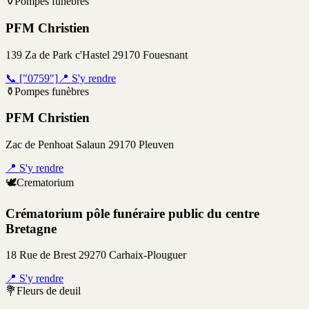
⚱️
Pompes funèbres
PFM Christien
139 Za de Park c'Hastel 29170 Fouesnant
📞
["0759"]
📍
S'y rendre
⚱️
Pompes funèbres
PFM Christien
Zac de Penhoat Salaun 29170 Pleuven
📍
S'y rendre
🕊️
Crematorium
Crématorium pôle funéraire public du centre
Bretagne
18 Rue de Brest 29270 Carhaix-Plouguer
📍
S'y rendre
💐
Fleurs de deuil