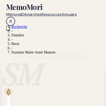
MemoMori
Mémorial
Démarches
Ressources
Annuaire
Recherche
›
Finistère
›
Brest
›
Suzanne Marie Anne Masson
SM