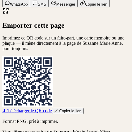
WhatsApp
SMS
Messenger
Copier le lien
Emporter cette page
Imprimez ce QR code sur un faire-part, une carte mémoire ou une
plaque — il mène directement à la page de
Suzanne Marie Anne
,
pour toujours.
⬇
Télécharger le QR code
🔗
Copier le lien
Format PNG, prêt à imprimer.
Vous êtes un proche de
Suzanne Marie Anne
?