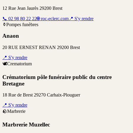
12 Rue Jean Jaurès 29200 Brest
📞
02 98 80 22 22
🌐
roc-eclerc.com
📍
S'y rendre
⚱️
Pompes funèbres
Anaon
20 RUE ERNEST RENAN 29200 Brest
📍
S'y rendre
🕊️
Crematorium
Crématorium pôle funéraire public du centre
Bretagne
18 Rue de Brest 29270 Carhaix-Plouguer
📍
S'y rendre
🪨
Marbrerie
Marbrerie Muzellec