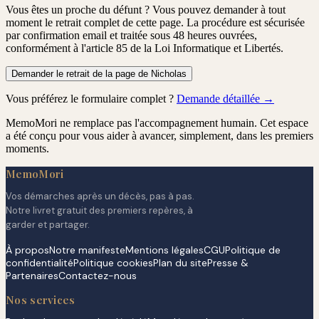
Vous êtes un proche du défunt ?
Vous pouvez demander à tout
moment le retrait complet de cette page. La procédure est
sécurisée
par confirmation email
et traitée
sous 48 heures ouvrées
,
conformément à l'article 85 de la Loi Informatique et Libertés.
Demander le retrait de la page de Nicholas
Vous préférez le formulaire complet ?
Demande détaillée →
MemoMori ne remplace pas l'accompagnement humain. Cet espace
a été conçu pour vous aider à avancer, simplement, dans les premiers
moments.
MemoMori
Vos démarches après un décès, pas à pas.
Notre livret gratuit des premiers repères, à
garder et partager.
À propos
Notre manifeste
Mentions légales
CGU
Politique de
confidentialité
Politique cookies
Plan du site
Presse &
Partenaires
Contactez-nous
Nos services