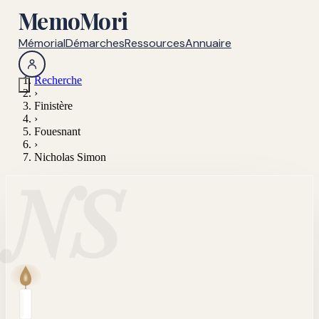
MemoMori
Mémorial
Démarches
Ressources
Annuaire
Recherche
›
Finistère
›
Fouesnant
›
Nicholas Simon
NS