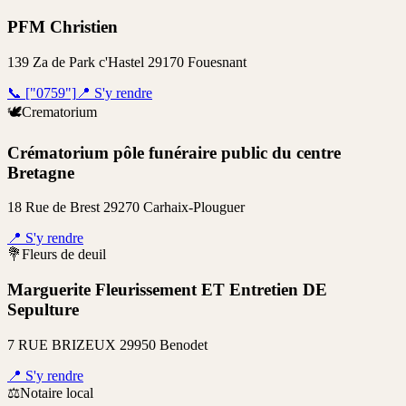
PFM Christien
139 Za de Park c'Hastel 29170 Fouesnant
📞
["0759"]
📍
S'y rendre
🕊️
Crematorium
Crématorium pôle funéraire public du centre
Bretagne
18 Rue de Brest 29270 Carhaix-Plouguer
📍
S'y rendre
💐
Fleurs de deuil
Marguerite Fleurissement ET Entretien DE
Sepulture
7 RUE BRIZEUX 29950 Benodet
📍
S'y rendre
⚖️
Notaire local