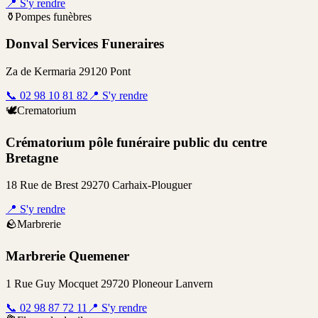
📍
S'y rendre
⚱️
Pompes funèbres
Donval Services Funeraires
Za de Kermaria 29120 Pont
📞
02 98 10 81 82
📍
S'y rendre
🕊️
Crematorium
Crématorium pôle funéraire public du centre
Bretagne
18 Rue de Brest 29270 Carhaix-Plouguer
📍
S'y rendre
🪨
Marbrerie
Marbrerie Quemener
1 Rue Guy Mocquet 29720 Ploneour Lanvern
📞
02 98 87 72 11
📍
S'y rendre