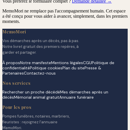
Vous préférez le formulaire complet ?
Demande détaillée →
MemoMori ne remplace pas l'accompagnement humain. Cet espace
a été conçu pour vous aider à avancer, simplement, dans les premiers
moments.
MemoMori
Vos démarches après un décès, pas à pas.
Notre livret gratuit des premiers repères, à
garder et partager.
À propos
Notre manifeste
Mentions légales
CGU
Politique de
confidentialité
Politique cookies
Plan du site
Presse &
Partenaires
Contactez-nous
Nos services
Rechercher un proche décédé
Mes démarches après un
décès
Mémorial animal gratuit
Annuaire funéraire
Pour les pros
Pompes funèbres, notaires, marbriers,
fleuristes : rejoignez l'annuaire
MemoMori.