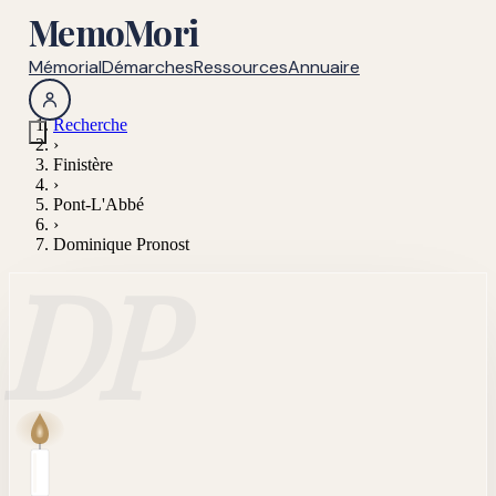
MemoMori
Mémorial
Démarches
Ressources
Annuaire
Recherche
›
Finistère
›
Pont-L'Abbé
›
Dominique Pronost
DP