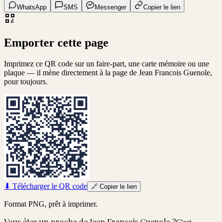
WhatsApp
SMS
Messenger
Copier le lien
Emporter cette page
Imprimez ce QR code sur un faire-part, une carte mémoire ou une
plaque — il mène directement à la page de
Jean Francois Guenole
,
pour toujours.
⬇
Télécharger le QR code
🔗
Copier le lien
Format PNG, prêt à imprimer.
Vous êtes un proche de
Jean Francois Guenole
?