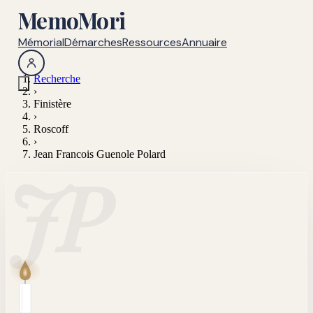
MemoMori
Mémorial
Démarches
Ressources
Annuaire
Recherche
›
Finistère
›
Roscoff
›
Jean Francois Guenole Polard
JP