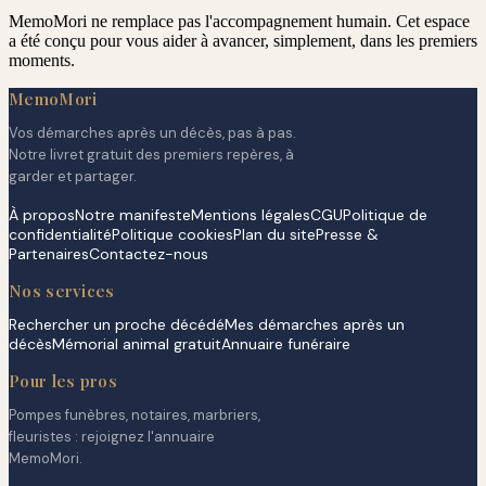
MemoMori ne remplace pas l'accompagnement humain. Cet espace
a été conçu pour vous aider à avancer, simplement, dans les premiers
moments.
MemoMori
Vos démarches après un décès, pas à pas.
Notre livret gratuit des premiers repères, à
garder et partager.
À propos
Notre manifeste
Mentions légales
CGU
Politique de
confidentialité
Politique cookies
Plan du site
Presse &
Partenaires
Contactez-nous
Nos services
Rechercher un proche décédé
Mes démarches après un
décès
Mémorial animal gratuit
Annuaire funéraire
Pour les pros
Pompes funèbres, notaires, marbriers,
fleuristes : rejoignez l'annuaire
MemoMori.