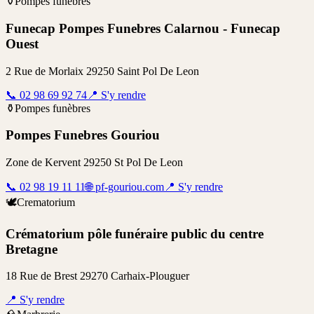
⚱️
Pompes funèbres
Funecap Pompes Funebres Calarnou - Funecap
Ouest
2 Rue de Morlaix 29250 Saint Pol De Leon
📞
02 98 69 92 74
📍
S'y rendre
⚱️
Pompes funèbres
Pompes Funebres Gouriou
Zone de Kervent 29250 St Pol De Leon
📞
02 98 19 11 11
🌐
pf-gouriou.com
📍
S'y rendre
🕊️
Crematorium
Crématorium pôle funéraire public du centre
Bretagne
18 Rue de Brest 29270 Carhaix-Plouguer
📍
S'y rendre