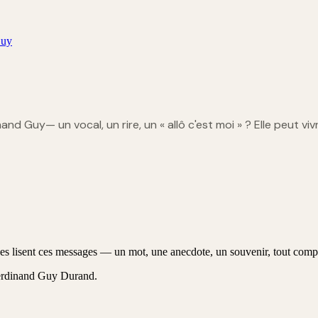
Guy
inand Guy
— un vocal, un rire, un « allô c'est moi » ? Elle peut viv
 lisent ces messages — un mot, une anecdote, un souvenir, tout comp
erdinand Guy Durand
.