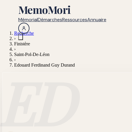
MemoMori
Mémorial
Démarches
Ressources
Annuaire
Recherche
›
Finistère
›
Saint-Pol-De-Léon
›
Edouard Ferdinand Guy Durand
ED