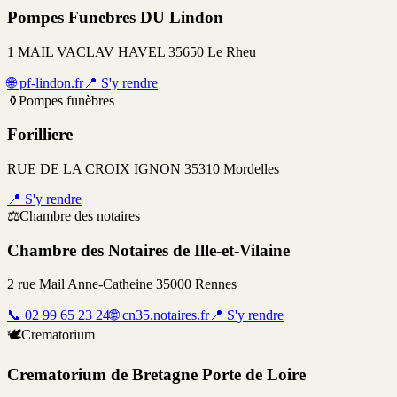
Pompes Funebres DU Lindon
1 MAIL VACLAV HAVEL 35650 Le Rheu
🌐
pf-lindon.fr
📍
S'y rendre
⚱️
Pompes funèbres
Forilliere
RUE DE LA CROIX IGNON 35310 Mordelles
📍
S'y rendre
⚖️
Chambre des notaires
Chambre des Notaires de Ille-et-Vilaine
2 rue Mail Anne-Catheine 35000 Rennes
📞
02 99 65 23 24
🌐
cn35.notaires.fr
📍
S'y rendre
🕊️
Crematorium
Crematorium de Bretagne Porte de Loire