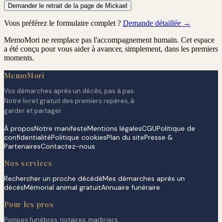
Demander le retrait de la page de Mickael
Vous préférez le formulaire complet ?
Demande détaillée →
MemoMori ne remplace pas l'accompagnement humain. Cet espace
a été conçu pour vous aider à avancer, simplement, dans les premiers
moments.
MemoMori
Vos démarches après un décès, pas à pas.
Notre livret gratuit des premiers repères, à
garder et partager.
À propos
Notre manifeste
Mentions légales
CGU
Politique de
confidentialité
Politique cookies
Plan du site
Presse &
Partenaires
Contactez-nous
Nos services
Rechercher un proche décédé
Mes démarches après un
décès
Mémorial animal gratuit
Annuaire funéraire
Pour les pros
Pompes funèbres, notaires, marbriers,