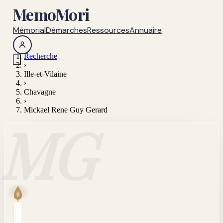
MemoMori
Mémorial
Démarches
Ressources
Annuaire
Recherche
›
Ille-et-Vilaine
›
Chavagne
›
Mickael Rene Guy Gerard
MG