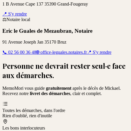
1 B Avenue Cape 137 35390 Grand-Fougeray
📍
S'y rendre
⚖️
Notaire local
Eric le Guales de Mezaubran, Notaire
91 Avenue Joseph Jan 35170 Bruz
📞
02 56 00 36 48
🌐
office-leguales.notaires.fr
📍
S'y rendre
Personne ne devrait rester seul·e face
aux démarches.
MemoMori vous guide
gratuitement
après le décès de
Mickael
.
Recevez notre
livret des démarches
, clair et complet.
Toutes les démarches, dans l'ordre
Rien d'oublié, rien d'inutile
Les bons interlocuteurs