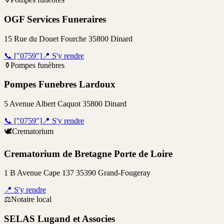
OGF Services Funeraires
15 Rue du Douet Fourche 35800 Dinard
📞
["0759"]
📍
S'y rendre
⚱️
Pompes funèbres
Pompes Funebres Lardoux
5 Avenue Albert Caquot 35800 Dinard
📞
["0759"]
📍
S'y rendre
🕊️
Crematorium
Crematorium de Bretagne Porte de Loire
1 B Avenue Cape 137 35390 Grand-Fougeray
📍
S'y rendre
⚖️
Notaire local
SELAS Lugand et Associes