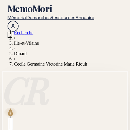
MemoMori
Mémorial
Démarches
Ressources
Annuaire
Recherche
›
Ille-et-Vilaine
›
Dinard
›
Cecile Germaine Victorine Marie Rioult
CR