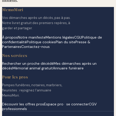
moments.
MemoMori
Vos démarches après un décès, pas à pas.
Notre livret gratuit des premiers repères, à
garder et partager.
À propos
Notre manifeste
Mentions légales
CGU
Politique de
confidentialité
Politique cookies
Plan du site
Presse &
Partenaires
Contactez-nous
Nos services
Rechercher un proche décédé
Mes démarches après un
décès
Mémorial animal gratuit
Annuaire funéraire
Pour les pros
Pompes funèbres, notaires, marbriers,
fleuristes : rejoignez l'annuaire
MemoMori.
Découvrir les offres pros
Espace pro · se connecter
CGV
professionnels