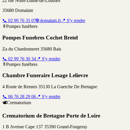
22 rue Notre-Dame-de-Lourdes
35680
Domalain
📞
02 99 76 35 07
🌐
domalain.fr
📍
S'y rendre
⚱️
Pompes funèbres
Pompes Funebres Cochet Bretel
Za du Chardonneret 35680 Bais
📞
02 99 76 30 34
📍
S'y rendre
⚱️
Pompes funèbres
Chambre Funeraire Lesage Lelievre
4 Route de Rennes 35130 La Guerche De Bretagne
📞
06 76 28 29 06
📍
S'y rendre
🕊️
Crematorium
Crematorium de Bretagne Porte de Loire
1 B Avenue Cape 137 35390 Grand-Fougeray