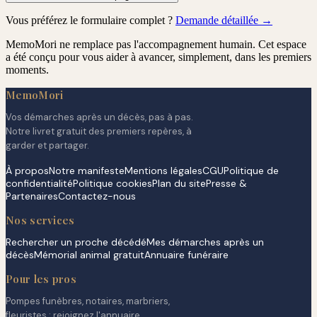
Vous préférez le formulaire complet ?
Demande détaillée →
MemoMori ne remplace pas l'accompagnement humain. Cet espace
a été conçu pour vous aider à avancer, simplement, dans les premiers
moments.
MemoMori
Vos démarches après un décès, pas à pas.
Notre livret gratuit des premiers repères, à
garder et partager.
À propos
Notre manifeste
Mentions légales
CGU
Politique de
confidentialité
Politique cookies
Plan du site
Presse &
Partenaires
Contactez-nous
Nos services
Rechercher un proche décédé
Mes démarches après un
décès
Mémorial animal gratuit
Annuaire funéraire
Pour les pros
Pompes funèbres, notaires, marbriers,
fleuristes : rejoignez l'annuaire