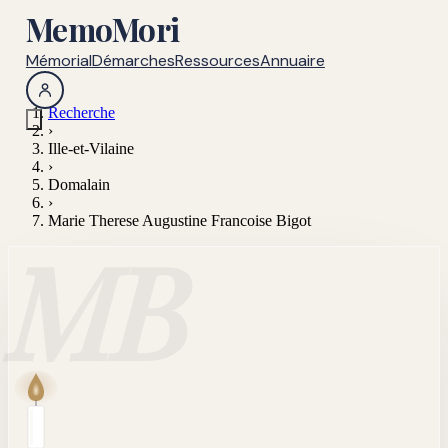
MemoMori
Mémorial
Démarches
Ressources
Annuaire
Recherche
›
Ille-et-Vilaine
›
Domalain
›
Marie Therese Augustine Francoise Bigot
MB