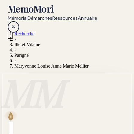
MemoMori
Mémorial
Démarches
Ressources
Annuaire
Recherche
›
Ille-et-Vilaine
›
Parigné
›
Maryvonne Louise Anne Marie Mellier
MM