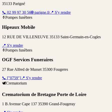
35133
Parigné
📞
02 99 97 30 56
🌐
parigne.fr
📍
S'y rendre
⚱️
Pompes funèbres
Hipeaux Mobile
12 RUE DE VILLENEUVE 35133 Saint-Germain-en-Cogles
📍
S'y rendre
⚱️
Pompes funèbres
OGF Services Funeraires
27 Rue Alfred de Musset 35300 Fougeres
📞
["0759"]
📍
S'y rendre
🕊️
Crematorium
Crematorium de Bretagne Porte de Loire
1 B Avenue Cape 137 35390 Grand-Fougeray