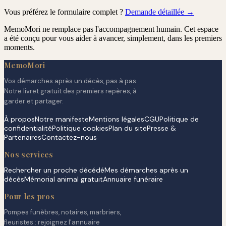
Vous préférez le formulaire complet ?
Demande détaillée →
MemoMori ne remplace pas l'accompagnement humain. Cet espace
a été conçu pour vous aider à avancer, simplement, dans les premiers
moments.
MemoMori
Vos démarches après un décès, pas à pas.
Notre livret gratuit des premiers repères, à
garder et partager.
À propos
Notre manifeste
Mentions légales
CGU
Politique de
confidentialité
Politique cookies
Plan du site
Presse &
Partenaires
Contactez-nous
Nos services
Rechercher un proche décédé
Mes démarches après un
décès
Mémorial animal gratuit
Annuaire funéraire
Pour les pros
Pompes funèbres, notaires, marbriers,
fleuristes : rejoignez l'annuaire