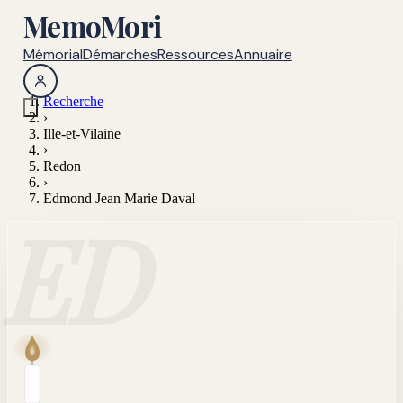
MemoMori
Mémorial
Démarches
Ressources
Annuaire
Recherche
›
Ille-et-Vilaine
›
Redon
›
Edmond Jean Marie Daval
ED