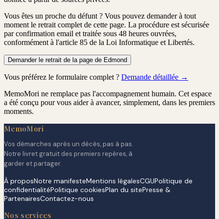
Vous êtes un proche du défunt ?
Vous pouvez demander à tout
moment le retrait complet de cette page. La procédure est
sécurisée
par confirmation email
et traitée
sous 48 heures ouvrées
,
conformément à l'article 85 de la Loi Informatique et Libertés.
Demander le retrait de la page de Edmond
Vous préférez le formulaire complet ?
Demande détaillée →
MemoMori ne remplace pas l'accompagnement humain. Cet espace
a été conçu pour vous aider à avancer, simplement, dans les premiers
moments.
MemoMori
Vos démarches après un décès, pas à pas.
Notre livret gratuit des premiers repères, à
garder et partager.
À propos
Notre manifeste
Mentions légales
CGU
Politique de
confidentialité
Politique cookies
Plan du site
Presse &
Partenaires
Contactez-nous
Nos services