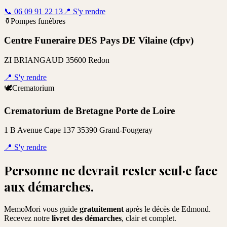
📞
06 09 91 22 13
📍
S'y rendre
⚱️
Pompes funèbres
Centre Funeraire DES Pays DE Vilaine (cfpv)
ZI BRIANGAUD 35600 Redon
📍
S'y rendre
🕊️
Crematorium
Crematorium de Bretagne Porte de Loire
1 B Avenue Cape 137 35390 Grand-Fougeray
📍
S'y rendre
Personne ne devrait rester seul·e face
aux démarches.
MemoMori vous guide
gratuitement
après le décès de
Edmond
.
Recevez notre
livret des démarches
, clair et complet.