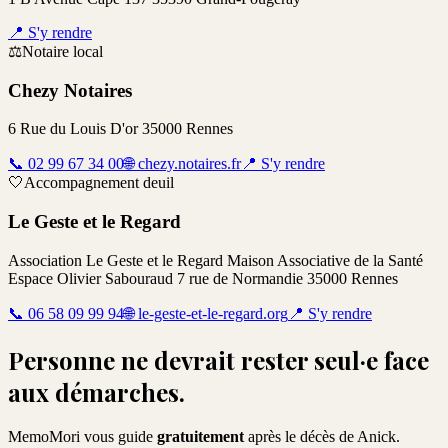
📍
S'y rendre
⚖️
Notaire local
Chezy Notaires
6 Rue du Louis D'or 35000 Rennes
📞
02 99 67 34 00
🌐
chezy.notaires.fr
📍
S'y rendre
🤍
Accompagnement deuil
Le Geste et le Regard
Association Le Geste et le Regard Maison Associative de la Santé
Espace Olivier Sabouraud 7 rue de Normandie 35000 Rennes
📞
06 58 09 99 94
🌐
le-geste-et-le-regard.org
📍
S'y rendre
Personne ne devrait rester seul·e face
aux démarches.
MemoMori vous guide
gratuitement
après le décès de
Anick
.