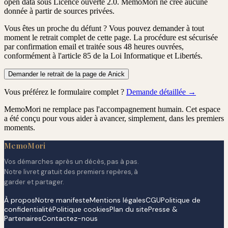
open data sous Licence ouverte 2.0. MemoMori ne crée aucune
donnée à partir de sources privées.
Vous êtes un proche du défunt ?
Vous pouvez demander à tout
moment le retrait complet de cette page. La procédure est
sécurisée
par confirmation email
et traitée
sous 48 heures ouvrées
,
conformément à l'article 85 de la Loi Informatique et Libertés.
Demander le retrait de la page de Anick
Vous préférez le formulaire complet ?
Demande détaillée →
MemoMori ne remplace pas l'accompagnement humain. Cet espace
a été conçu pour vous aider à avancer, simplement, dans les premiers
moments.
MemoMori
Vos démarches après un décès, pas à pas.
Notre livret gratuit des premiers repères, à
garder et partager.
À propos
Notre manifeste
Mentions légales
CGU
Politique de
confidentialité
Politique cookies
Plan du site
Presse &
Partenaires
Contactez-nous