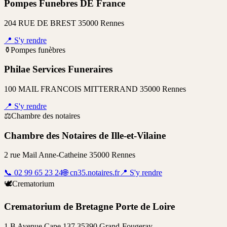
Pompes Funebres DE France
204 RUE DE BREST 35000 Rennes
📍
S'y rendre
⚱️
Pompes funèbres
Philae Services Funeraires
100 MAIL FRANCOIS MITTERRAND 35000 Rennes
📍
S'y rendre
⚖️
Chambre des notaires
Chambre des Notaires de Ille-et-Vilaine
2 rue Mail Anne-Catheine 35000 Rennes
📞
02 99 65 23 24
🌐
cn35.notaires.fr
📍
S'y rendre
🕊️
Crematorium
Crematorium de Bretagne Porte de Loire
1 B Avenue Cape 137 35390 Grand-Fougeray