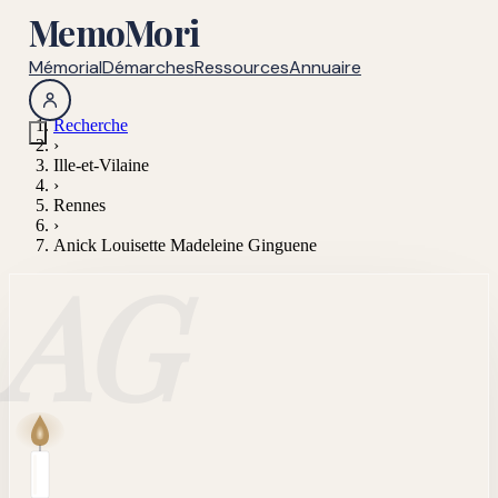
MemoMori
Mémorial
Démarches
Ressources
Annuaire
Recherche
›
Ille-et-Vilaine
›
Rennes
›
Anick Louisette Madeleine Ginguene
AG