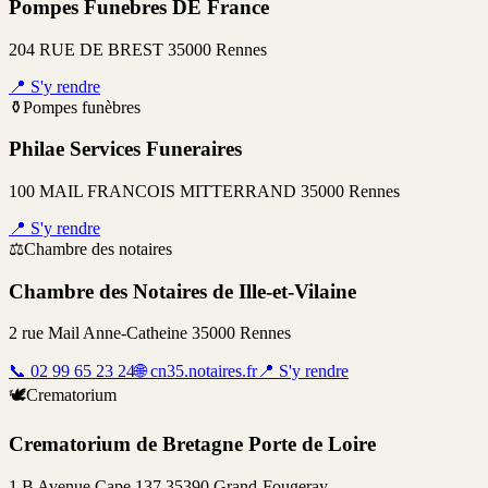
Pompes Funebres DE France
204 RUE DE BREST 35000 Rennes
📍
S'y rendre
⚱️
Pompes funèbres
Philae Services Funeraires
100 MAIL FRANCOIS MITTERRAND 35000 Rennes
📍
S'y rendre
⚖️
Chambre des notaires
Chambre des Notaires de Ille-et-Vilaine
2 rue Mail Anne-Catheine 35000 Rennes
📞
02 99 65 23 24
🌐
cn35.notaires.fr
📍
S'y rendre
🕊️
Crematorium
Crematorium de Bretagne Porte de Loire
1 B Avenue Cape 137 35390 Grand-Fougeray