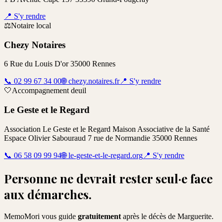
📍
S'y rendre
⚖️
Notaire local
Chezy Notaires
6 Rue du Louis D'or 35000 Rennes
📞
02 99 67 34 00
🌐
chezy.notaires.fr
📍
S'y rendre
🤍
Accompagnement deuil
Le Geste et le Regard
Association Le Geste et le Regard Maison Associative de la Santé
Espace Olivier Sabouraud 7 rue de Normandie 35000 Rennes
📞
06 58 09 99 94
🌐
le-geste-et-le-regard.org
📍
S'y rendre
Personne ne devrait rester seul·e face
aux démarches.
MemoMori vous guide
gratuitement
après le décès de
Marguerite
.