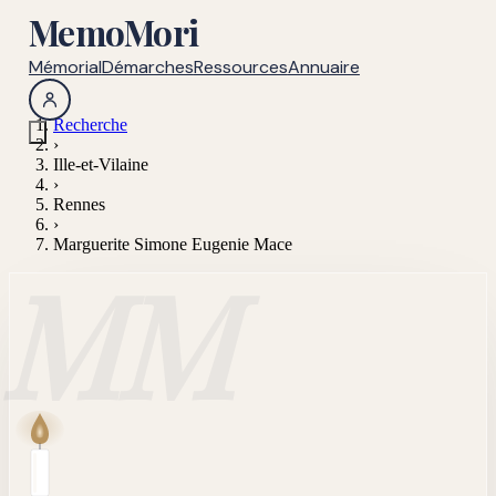
MemoMori
Mémorial
Démarches
Ressources
Annuaire
Recherche
›
Ille-et-Vilaine
›
Rennes
›
Marguerite Simone Eugenie Mace
MM