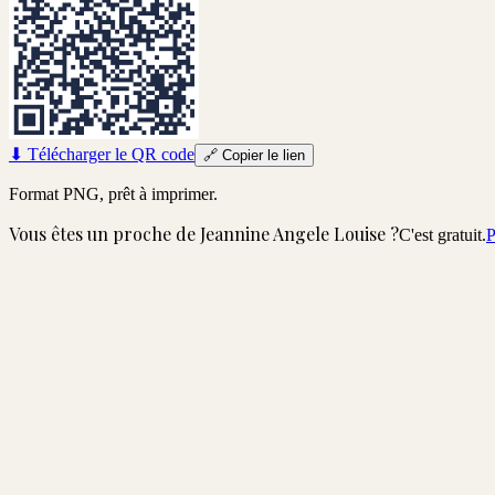
⬇
Télécharger le QR code
🔗
Copier le lien
Format PNG, prêt à imprimer.
Vous êtes un proche de
Jeannine Angele Louise
?
C'est gratuit.
P