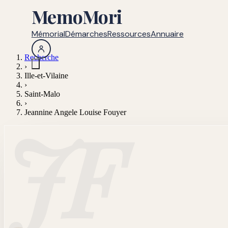
MemoMori
Mémorial
Démarches
Ressources
Annuaire
Recherche
›
Ille-et-Vilaine
›
Saint-Malo
›
Jeannine Angele Louise Fouyer
JF