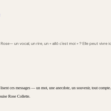
e
e Rose
— un vocal, un rire, un « allô c'est moi » ? Elle peut vivre i
 lisent ces messages — un mot, une anecdote, un souvenir, tout compte.
uise Rose Collette
.