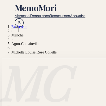
MemoMori
Mémorial
Démarches
Ressources
Annuaire
Recherche
›
Manche
›
Agon-Coutainville
›
Michelle Louise Rose Collette
MC