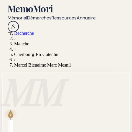
MemoMori
Mémorial
Démarches
Ressources
Annuaire
Recherche
›
Manche
›
Cherbourg-En-Cotentin
›
Marcel Bienaime Marc Mesnil
MM