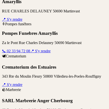
Amaryllis
RUE CHARLES DELAUNEY 50690 Martinvast
📍
S'y rendre
⚱️
Pompes funèbres
Pompes Funebres Amaryllis
Za le Pont Rue Charles Delauney 50690 Martinvast
📞
02 33 94 72 08
📍
S'y rendre
🕊️
Crematorium
Crematorium des Estuaires
343 Rte du Moulin Fleury 50800 Villedieu-les-Poeles-Rouffigny
📍
S'y rendre
🪨
Marbrerie
SARL Marbrerie Anger Cherbourg