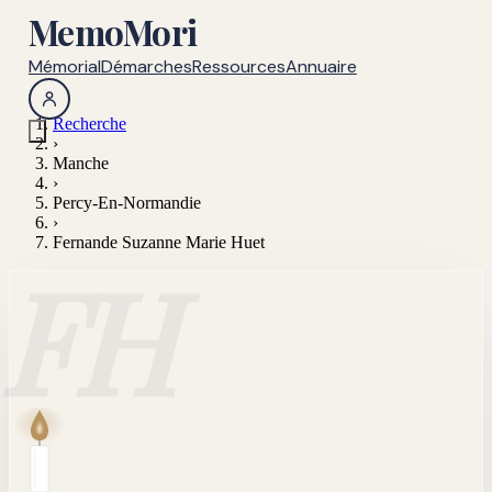
MemoMori
Mémorial
Démarches
Ressources
Annuaire
Recherche
›
Manche
›
Percy-En-Normandie
›
Fernande Suzanne Marie Huet
FH