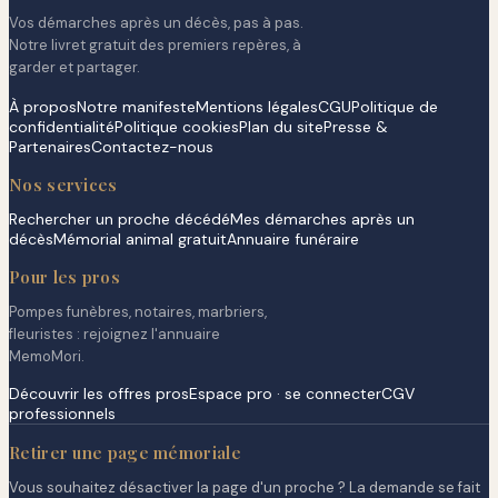
Vos démarches après un décès, pas à pas.
Notre livret gratuit des premiers repères, à
garder et partager.
À propos
Notre manifeste
Mentions légales
CGU
Politique de
confidentialité
Politique cookies
Plan du site
Presse &
Partenaires
Contactez-nous
Nos services
Rechercher un proche décédé
Mes démarches après un
décès
Mémorial animal gratuit
Annuaire funéraire
Pour les pros
Pompes funèbres, notaires, marbriers,
fleuristes : rejoignez l'annuaire
MemoMori.
Découvrir les offres pros
Espace pro · se connecter
CGV
professionnels
Retirer une page mémoriale
Vous souhaitez désactiver la page d'un proche ? La demande se fait