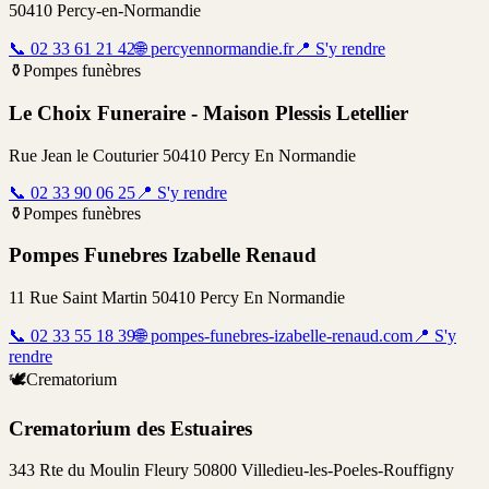
50410
Percy-en-Normandie
📞
02 33 61 21 42
🌐
percyennormandie.fr
📍
S'y rendre
⚱️
Pompes funèbres
Le Choix Funeraire - Maison Plessis Letellier
Rue Jean le Couturier 50410 Percy En Normandie
📞
02 33 90 06 25
📍
S'y rendre
⚱️
Pompes funèbres
Pompes Funebres Izabelle Renaud
11 Rue Saint Martin 50410 Percy En Normandie
📞
02 33 55 18 39
🌐
pompes-funebres-izabelle-renaud.com
📍
S'y
rendre
🕊️
Crematorium
Crematorium des Estuaires
343 Rte du Moulin Fleury 50800 Villedieu-les-Poeles-Rouffigny