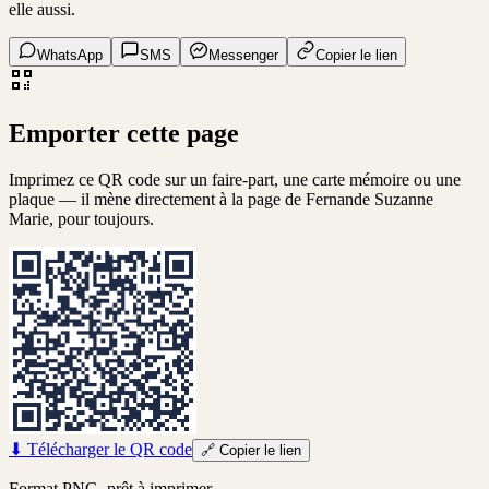
elle aussi.
WhatsApp
SMS
Messenger
Copier le lien
Emporter cette page
Imprimez ce QR code sur un faire-part, une carte mémoire ou une
plaque — il mène directement à la page de
Fernande Suzanne
Marie
, pour toujours.
⬇
Télécharger le QR code
🔗
Copier le lien
Format PNG, prêt à imprimer.