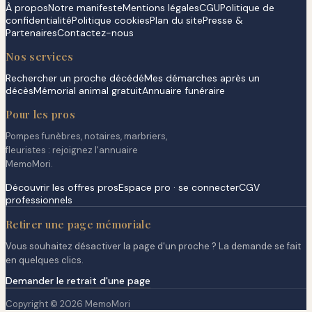
À propos
Notre manifeste
Mentions légales
CGU
Politique de
confidentialité
Politique cookies
Plan du site
Presse &
Partenaires
Contactez-nous
Nos services
Rechercher un proche décédé
Mes démarches après un
décès
Mémorial animal gratuit
Annuaire funéraire
Pour les pros
Pompes funèbres, notaires, marbriers,
fleuristes : rejoignez l'annuaire
MemoMori.
Découvrir les offres pros
Espace pro · se connecter
CGV
professionnels
Retirer une page mémoriale
Vous souhaitez désactiver la page d'un proche ? La demande se fait
en quelques clics.
Demander le retrait d'une page
Copyright © 2026 MemoMori