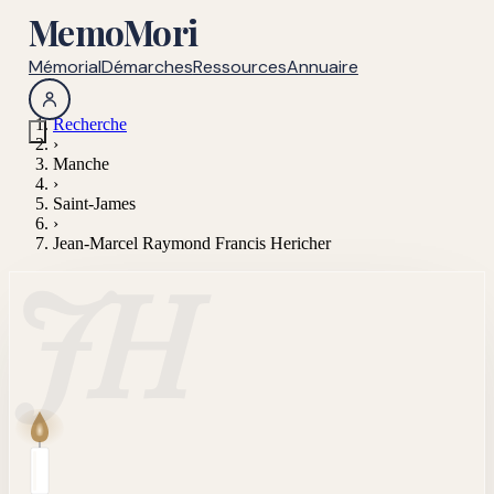
MemoMori
Mémorial
Démarches
Ressources
Annuaire
Recherche
›
Manche
›
Saint-James
›
Jean-Marcel Raymond Francis Hericher
JH