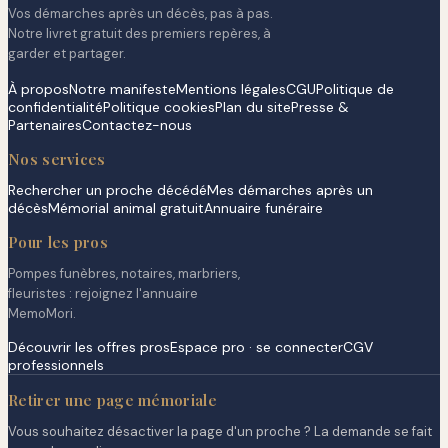
Vos démarches après un décès, pas à pas.
Notre livret gratuit des premiers repères, à
garder et partager.
À propos
Notre manifeste
Mentions légales
CGU
Politique de
confidentialité
Politique cookies
Plan du site
Presse &
Partenaires
Contactez-nous
Nos services
Rechercher un proche décédé
Mes démarches après un
décès
Mémorial animal gratuit
Annuaire funéraire
Pour les pros
Pompes funèbres, notaires, marbriers,
fleuristes : rejoignez l'annuaire
MemoMori.
Découvrir les offres pros
Espace pro · se connecter
CGV
professionnels
Retirer une page mémoriale
Vous souhaitez désactiver la page d'un proche ? La demande se fait