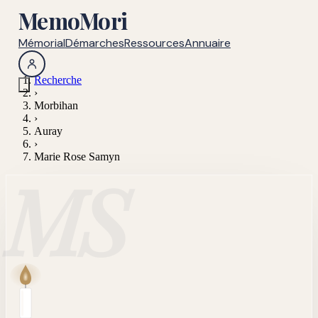
MemoMori
Mémorial
Démarches
Ressources
Annuaire
Recherche
›
Morbihan
›
Auray
›
Marie Rose Samyn
MS