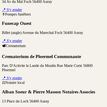
34 Av du Mal Foch 56400 Auray
📍
S'y rendre
⚱️
Pompes funèbres
Funecap Ouest
Billet (angle) Avenue du Marechal Foch 56400 Auray
📍
S'y rendre
🕊️
Crematorium
Crematorium de Ploermel Communaute
Parc D'Activite la Lande du Moulin Rue Marie Curie 56800
Ploermel
📍
S'y rendre
⚖️
Notaire local
Alban Soeur & Pierre Masson Notaires Associes
13 Place du Loch 56400 Auray