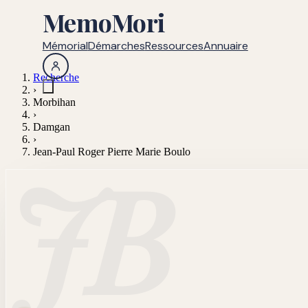
MemoMori
Mémorial
Démarches
Ressources
Annuaire
Recherche
›
Morbihan
›
Damgan
›
Jean-Paul Roger Pierre Marie Boulo
JB