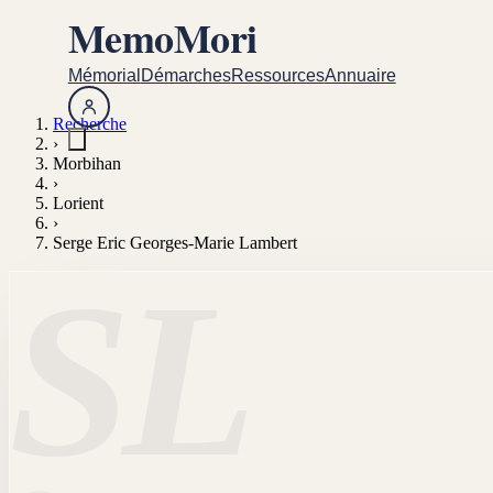
MemoMori
Mémorial
Démarches
Ressources
Annuaire
Recherche
›
Morbihan
›
Lorient
›
Serge Eric Georges-Marie Lambert
SL