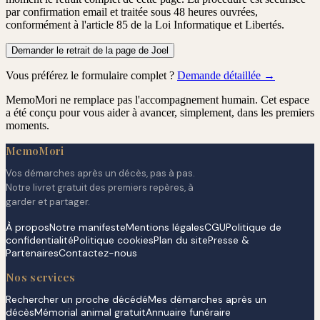
par confirmation email
et traitée
sous 48 heures ouvrées
,
conformément à l'article 85 de la Loi Informatique et Libertés.
Demander le retrait de la page de Joel
Vous préférez le formulaire complet ?
Demande détaillée →
MemoMori ne remplace pas l'accompagnement humain. Cet espace
a été conçu pour vous aider à avancer, simplement, dans les premiers
moments.
MemoMori
Vos démarches après un décès, pas à pas.
Notre livret gratuit des premiers repères, à
garder et partager.
À propos
Notre manifeste
Mentions légales
CGU
Politique de
confidentialité
Politique cookies
Plan du site
Presse &
Partenaires
Contactez-nous
Nos services
Rechercher un proche décédé
Mes démarches après un
décès
Mémorial animal gratuit
Annuaire funéraire