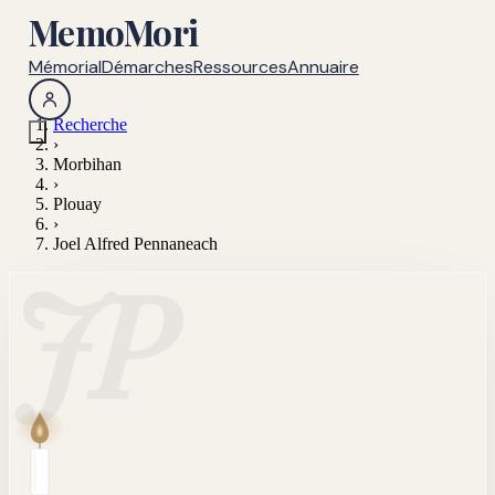
MemoMori
Mémorial
Démarches
Ressources
Annuaire
Recherche
›
Morbihan
›
Plouay
›
Joel Alfred Pennaneach
JP