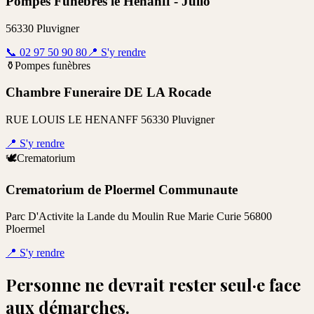
Pompes Funebres le Henanff - Julio
56330 Pluvigner
📞
02 97 50 90 80
📍
S'y rendre
⚱️
Pompes funèbres
Chambre Funeraire DE LA Rocade
RUE LOUIS LE HENANFF 56330 Pluvigner
📍
S'y rendre
🕊️
Crematorium
Crematorium de Ploermel Communaute
Parc D'Activite la Lande du Moulin Rue Marie Curie 56800
Ploermel
📍
S'y rendre
Personne ne devrait rester seul·e face
aux démarches.