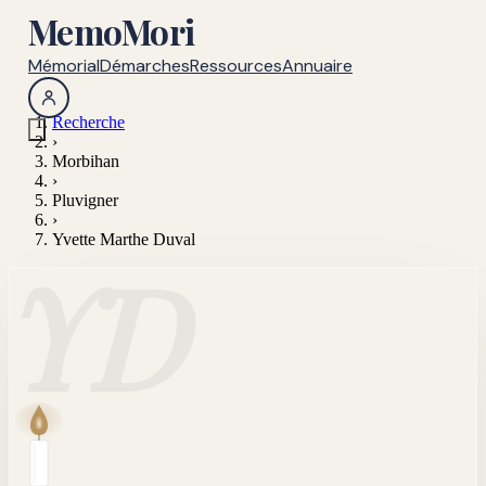
MemoMori
Mémorial
Démarches
Ressources
Annuaire
Recherche
›
Morbihan
›
Pluvigner
›
Yvette Marthe Duval
YD