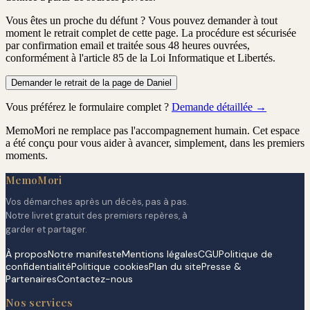
Vous êtes un proche du défunt ?
Vous pouvez demander à tout
moment le retrait complet de cette page. La procédure est
sécurisée
par confirmation email
et traitée
sous 48 heures ouvrées
,
conformément à l'article 85 de la Loi Informatique et Libertés.
Demander le retrait de la page de Daniel
Vous préférez le formulaire complet ?
Demande détaillée →
MemoMori ne remplace pas l'accompagnement humain. Cet espace
a été conçu pour vous aider à avancer, simplement, dans les premiers
moments.
MemoMori
Vos démarches après un décès, pas à pas.
Notre livret gratuit des premiers repères, à
garder et partager.
À propos
Notre manifeste
Mentions légales
CGU
Politique de
confidentialité
Politique cookies
Plan du site
Presse &
Partenaires
Contactez-nous
Nos services