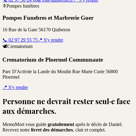
⚱️
Pompes funèbres
Pompes Funebres et Marbrerie Guer
16 Rue de la Gare 56170 Quiberon
📞
02 97 29 55 75
📍
S'y rendre
🕊️
Crematorium
Crematorium de Ploermel Communaute
Parc D'Activite la Lande du Moulin Rue Marie Curie 56800
Ploermel
📍
S'y rendre
Personne ne devrait rester seul·e face
aux démarches.
MemoMori vous guide
gratuitement
après le décès de
Daniel
.
Recevez notre
livret des démarches
, clair et complet.