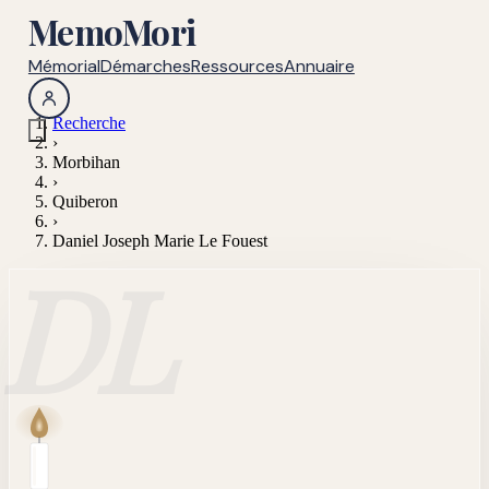
MemoMori
Mémorial
Démarches
Ressources
Annuaire
Recherche
›
Morbihan
›
Quiberon
›
Daniel Joseph Marie Le Fouest
DL