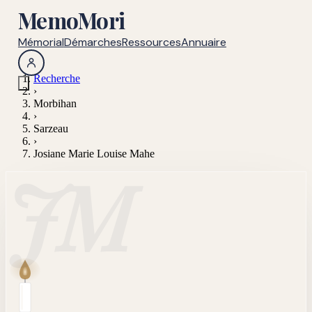
MemoMori
Mémorial
Démarches
Ressources
Annuaire
Recherche
›
Morbihan
›
Sarzeau
›
Josiane Marie Louise Mahe
JM