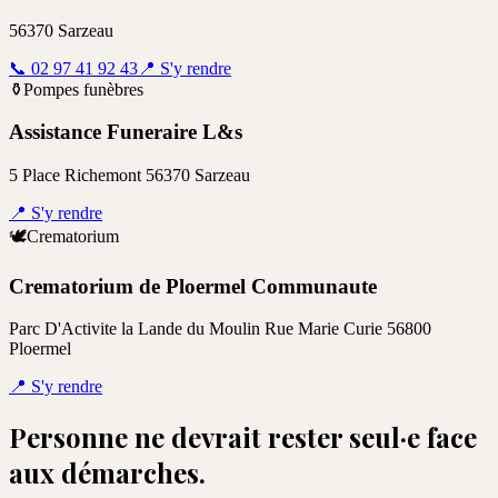
56370 Sarzeau
📞
02 97 41 92 43
📍
S'y rendre
⚱️
Pompes funèbres
Assistance Funeraire L&s
5 Place Richemont 56370 Sarzeau
📍
S'y rendre
🕊️
Crematorium
Crematorium de Ploermel Communaute
Parc D'Activite la Lande du Moulin Rue Marie Curie 56800
Ploermel
📍
S'y rendre
Personne ne devrait rester seul·e face
aux démarches.