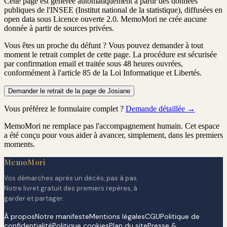
Cette page est générée automatiquement à partir des données
publiques de l'INSEE (Institut national de la statistique), diffusées en
open data sous Licence ouverte 2.0. MemoMori ne crée aucune
donnée à partir de sources privées.
Vous êtes un proche du défunt ?
Vous pouvez demander à tout
moment le retrait complet de cette page. La procédure est
sécurisée
par confirmation email
et traitée
sous 48 heures ouvrées
,
conformément à l'article 85 de la Loi Informatique et Libertés.
Demander le retrait de la page de Josiane
Vous préférez le formulaire complet ?
Demande détaillée →
MemoMori ne remplace pas l'accompagnement humain. Cet espace
a été conçu pour vous aider à avancer, simplement, dans les premiers
moments.
MemoMori
Vos démarches après un décès, pas à pas.
Notre livret gratuit des premiers repères, à
garder et partager.
À propos
Notre manifeste
Mentions légales
CGU
Politique de
confidentialité
Politique cookies
Plan du site
Presse &