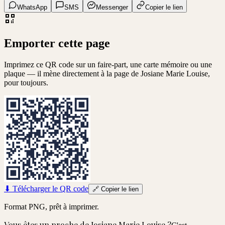
WhatsApp
SMS
Messenger
Copier le lien
Emporter cette page
Imprimez ce QR code sur un faire-part, une carte mémoire ou une
plaque — il mène directement à la page de
Josiane Marie Louise
,
pour toujours.
⬇
Télécharger le QR code
🔗
Copier le lien
Format PNG, prêt à imprimer.
Vous êtes un proche de
Josiane Marie Louise
?