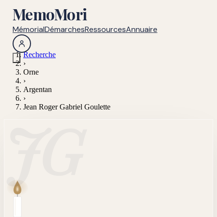
MemoMori
Mémorial
Démarches
Ressources
Annuaire
Recherche
›
Orne
›
Argentan
›
Jean Roger Gabriel Goulette
JG