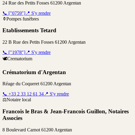
24 Rue des Petits Fosses 61200 Argentan
📞
["0759"]
📍
S'y rendre
⚱️
Pompes funèbres
Etablissements Tetard
22 B Rue des Petits Fosses 61200 Argentan
📞
["1978"]
📍
S'y rendre
🕊️
Crematorium
Crématorium d'Argentan
Réage du Coqueret 61200 Argentan
📞
+33 2 33 12 61 34
📍
S'y rendre
⚖️
Notaire local
Francois le Bras & Jean-Francois Guillon, Notaires
Associes
8 Boulevard Carnot 61200 Argentan