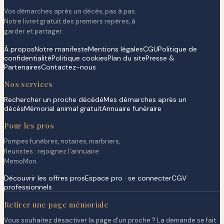
Vos démarches après un décès, pas à pas.
Notre livret gratuit des premiers repères, à
garder et partager.
À propos
Notre manifeste
Mentions légales
CGU
Politique de
confidentialité
Politique cookies
Plan du site
Presse &
Partenaires
Contactez-nous
Nos services
Rechercher un proche décédé
Mes démarches après un
décès
Mémorial animal gratuit
Annuaire funéraire
Pour les pros
Pompes funèbres, notaires, marbriers,
fleuristes : rejoignez l'annuaire
MemoMori.
Découvrir les offres pros
Espace pro · se connecter
CGV
professionnels
Retirer une page mémoriale
Vous souhaitez désactiver la page d'un proche ? La demande se fait