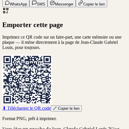
WhatsApp
SMS
Messenger
Copier le lien
Emporter cette page
Imprimez ce QR code sur un faire-part, une carte mémoire ou une
plaque — il mène directement à la page de
Jean-Claude Gabriel
Louis
, pour toujours.
⬇
Télécharger le QR code
🔗
Copier le lien
Format PNG, prêt à imprimer.
Vous êtes un proche de
Jean-Claude Gabriel Louis
?