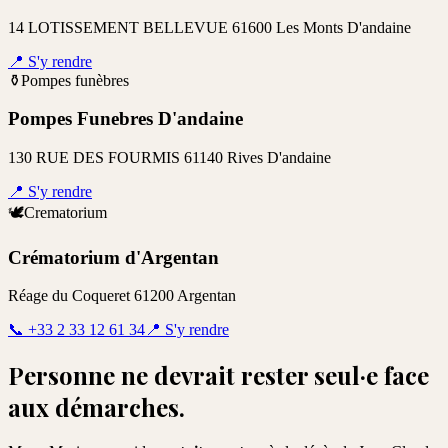
14 LOTISSEMENT BELLEVUE 61600 Les Monts D'andaine
📍
S'y rendre
⚱️
Pompes funèbres
Pompes Funebres D'andaine
130 RUE DES FOURMIS 61140 Rives D'andaine
📍
S'y rendre
🕊️
Crematorium
Crématorium d'Argentan
Réage du Coqueret 61200 Argentan
📞
+33 2 33 12 61 34
📍
S'y rendre
Personne ne devrait rester seul·e face
aux démarches.