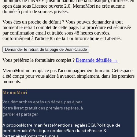
publiques de l'INSEE (Institut national de la statistique), diffusées en
open data sous Licence ouverte 2.0. MemoMori ne crée aucune
donnée à partir de sources privées.
Vous êtes un proche du défunt ?
Vous pouvez demander à tout
moment le retrait complet de cette page. La procédure est
sécurisée
par confirmation email
et traitée
sous 48 heures ouvrées
,
conformément à l'article 85 de la Loi Informatique et Libertés.
Demander le retrait de la page de Jean-Claude
Vous préférez le formulaire complet ?
Demande détaillée →
MemoMori ne remplace pas l'accompagnement humain. Cet espace
a été conçu pour vous aider à avancer, simplement, dans les premiers
moments.
MemoMori
Vos démarches après un décès, pas à pas.
Notre livret gratuit des premiers repères, à
garder et partager.
À propos
Notre manifeste
Mentions légales
CGU
Politique de
confidentialité
Politique cookies
Plan du site
Presse &
Partenaires
Contactez-nous