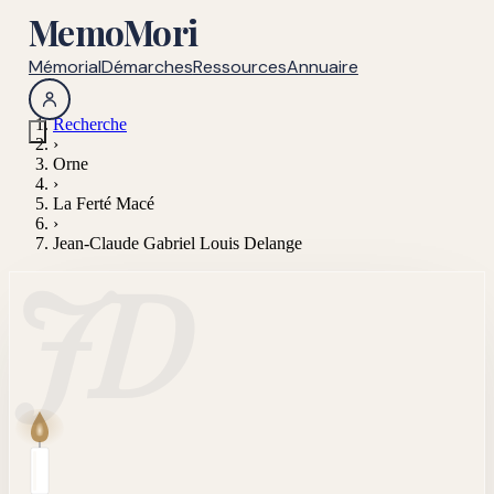
MemoMori
Mémorial
Démarches
Ressources
Annuaire
Recherche
›
Orne
›
La Ferté Macé
›
Jean-Claude Gabriel Louis Delange
JD