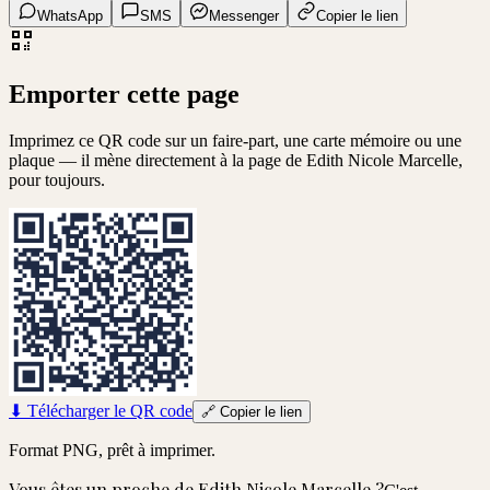
WhatsApp
SMS
Messenger
Copier le lien
Emporter cette page
Imprimez ce QR code sur un faire-part, une carte mémoire ou une
plaque — il mène directement à la page de
Edith Nicole Marcelle
,
pour toujours.
⬇
Télécharger le QR code
🔗
Copier le lien
Format PNG, prêt à imprimer.
Vous êtes un proche de
Edith Nicole Marcelle
?