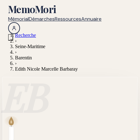
MemoMori
Mémorial
Démarches
Ressources
Annuaire
Recherche
›
Seine-Maritime
›
Barentin
›
Edith Nicole Marcelle Barbaray
EB