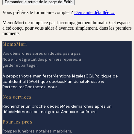
Demander le retrait de la page de Edith
Vous préférez le formulaire complet ?
Demande détaillée →
MemoMori ne remplace pas l'accompagnement humain. Cet espace
a été conçu pour vous aider à avancer, simplement, dans les premiers
moments.
MemoMori
Vos démarches après un décès, pas à pas.
Notre livret gratuit des premiers repères, à
garder et partager.
À propos
Notre manifeste
Mentions légales
CGU
Politique de
confidentialité
Politique cookies
Plan du site
Presse &
Partenaires
Contactez-nous
Nos services
Rechercher un proche décédé
Mes démarches après un
décès
Mémorial animal gratuit
Annuaire funéraire
Pour les pros
Pompes funèbres, notaires, marbriers,