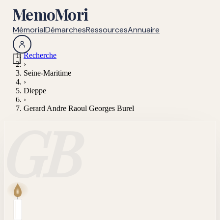
MemoMori
Mémorial
Démarches
Ressources
Annuaire
Recherche
›
Seine-Maritime
›
Dieppe
›
Gerard Andre Raoul Georges Burel
GB