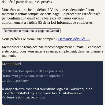
donnée à partir de sources privées.
Vous êtes un proche du défunt ?
Vous pouvez demander à tout
moment le retrait complet de cette page. La procédure est
sécurisée
par confirmation email
et traitée
sous 48 heures ouvrées
,
conformément à l'article 85 de la Loi Informatique et Libertés.
Demander le retrait de la page de Gerard
Vous préférez le formulaire complet ?
Demande détaillée →
MemoMori ne remplace pas l'accompagnement humain. Cet espace
a été conçu pour vous aider à avancer, simplement, dans les premiers
moments.
MemoMori
Vos démarches après un décès, pas à pas.
Notre livret gratuit des premiers repères, à
garder et partager.
À propos
Notre manifeste
Mentions légales
CGU
Politique de
confidentialité
Politique cookies
Plan du site
Presse &
Partenaires
Contactez-nous