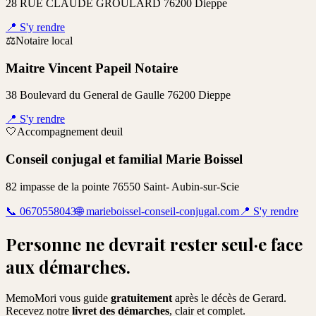
28 RUE CLAUDE GROULARD 76200 Dieppe
📍
S'y rendre
⚖️
Notaire local
Maitre Vincent Papeil Notaire
38 Boulevard du General de Gaulle 76200 Dieppe
📍
S'y rendre
🤍
Accompagnement deuil
Conseil conjugal et familial Marie Boissel
82 impasse de la pointe 76550 Saint- Aubin-sur-Scie
📞
0670558043
🌐
marieboissel-conseil-conjugal.com
📍
S'y rendre
Personne ne devrait rester seul·e face
aux démarches.
MemoMori vous guide
gratuitement
après le décès de
Gerard
.
Recevez notre
livret des démarches
, clair et complet.