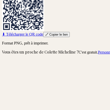
⬇
Télécharger le QR code
🔗
Copier le lien
Format PNG, prêt à imprimer.
Vous êtes un proche de
Colette Micheline
?
C'est gratuit.
Personn