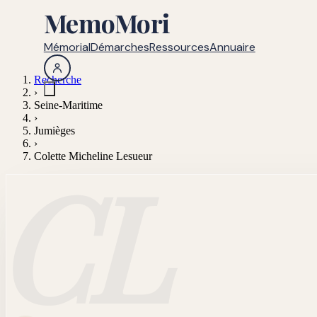
MemoMori
Mémorial
Démarches
Ressources
Annuaire
Recherche
›
Seine-Maritime
›
Jumièges
›
Colette Micheline Lesueur
CL